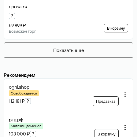
riposa
.ru
?
59 899 ₽
В корзину
Возможен торг
Показать еще
Рекомендуем
ogni
.shop
Освобождается
112 181 ₽
?
Предзаказ
ргв
.рф
Магазин доменов
103 000 ₽
?
В корзину