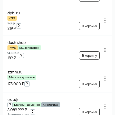
dpbl
.ru
-71%
747 ₽
?
В корзину
219 ₽
dush
.shop
-99%
SSL в подарок
14 982 ₽
?
В корзину
189 ₽
szmm
.ru
Магазин доменов
175 000 ₽
?
В корзину
сх
.рф
?
Магазин доменов
Кириллица
3 089 999 ₽
?
В корзину
Возможен торг