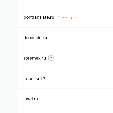
bontranslate
.ru
Рекомендуем
desimple
.ru
steemex
.ru
?
ifcon
.ru
?
luxel
.ru