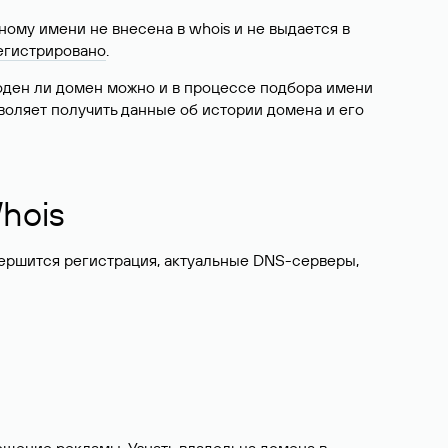
ому имени не внесена в whois и не выдается в
егистрировано
.
боден ли домен можно и в процессе подбора имени
воляет получить данные об истории домена и его
hois
вершится регистрация, актуальные DNS-серверы,