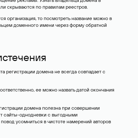
ещение рекламы. Узнать владельца домена в
или скрываются по правилам реестров.
ется организация, то посмотреть название можно в
дельцем доменного имени через форму обратной
 истечения
ата регистрации домена не всегда совпадает с
Соответственно, ее можно назвать датой окончания
егистрации домена полезна при совершении
ют сайты-однодневки с выгодными
 повод усомниться в чистоте намерений авторов