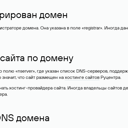
стрирован домен
раторе домена. Она указана в поле «registrar». Иногда да
 сайта по домену
 по полю «nserver», где указан список DNS-серверов, подд
 Это значит, что сайт размещен на
хостинге сайтов
Руцентра.
знать хостинг-провайдера сайта. Иногда владельцы сайтов 
ера.
 DNS домена