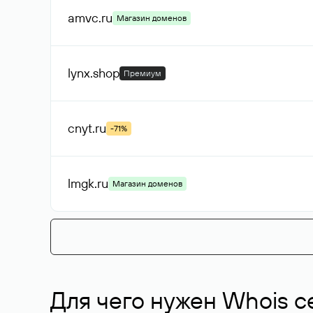
amvc
.ru
Магазин доменов
lynx
.shop
Премиум
cnyt
.ru
-71%
lmgk
.ru
Магазин доменов
Для чего нужен Whois с