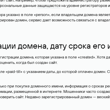
жит сайт, например, чтобы предложить администратору разм
персональные данные
защищаются
на уровне регистраторов 
атора указано в поле «person», если владельцем домена явля
истрирован домен, сервис дает возможность связаться с вла
ации домена, дату срока его
гистрации домена, которая указана в поле «created». Хотя д
оценить, когда был создан сайт.
 «paid-till» с указанием даты, до которой оплачен домен. 
лько при покупке доменного имени, информация о сроках р
ормации, размещенной в интернете. Мошенники часто созда
оверить сайт. Недавно зарегистрированный домен — веский