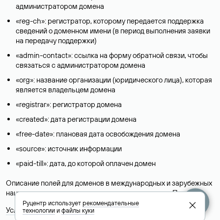
администратором домена
«reg-ch»: регистратор, которому передается поддержка
сведений о доменном имени (в период выполнения заявки
на передачу поддержки)
«admin-contact»: ссылка на форму обратной связи, чтобы
связаться с администратором домена
«org»: название организации (юридического лица), которая
является владельцем домена
«registrar»: регистратор домена
«created»: дата регистрации домена
«free-date»: плановая дата освобождения домена
«source»: источник информации
«paid-till»: дата, до которой оплачен домен
Описание полей для доменов в международных и зарубежных
национальных доменах представлены в разделе «
Помощь
».
Руцентр использует
рекомендательные
Условия использования Whois-сервиса
технологии
и
файлы куки