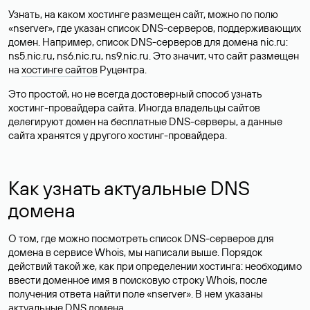
Узнать, на каком хостинге размещен сайт, можно по полю
«nserver», где указан список DNS-серверов, поддерживающих
домен. Например, список DNS-серверов для домена nic.ru:
ns5.nic.ru, ns6.nic.ru, ns9.nic.ru. Это значит, что сайт размещен
на
хостинге сайтов
Руцентра.
Это простой, но не всегда достоверный способ узнать
хостинг-провайдера сайта. Иногда владельцы сайтов
делегируют домен на бесплатные DNS-серверы, а данные
сайта хранятся у другого хостинг-провайдера.
Как узнать актуальные DNS
домена
О том, где можно посмотреть список DNS-серверов для
домена в сервисе Whois, мы написали выше. Порядок
действий такой же, как при определении хостинга: необходимо
ввести доменное имя в поисковую строку Whois, после
получения ответа найти поле «nserver». В нем указаны
актуальные DNS домена.