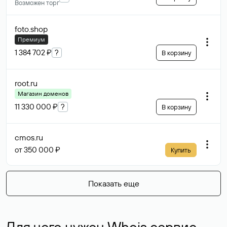
Возможен торг
foto
.shop
Премиум
1 384 702 ₽
?
В корзину
root
.ru
Магазин доменов
11 330 000 ₽
?
В корзину
cmos
.ru
от 350 000 ₽
Купить
Показать еще
Для чего нужен Whois сервис