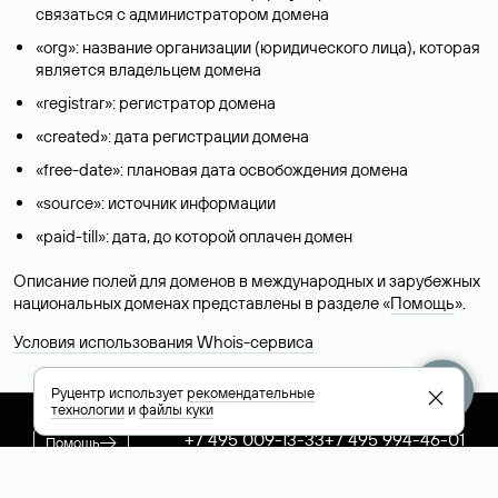
связаться с администратором домена
«org»: название организации (юридического лица), которая
является владельцем домена
«registrar»: регистратор домена
«created»: дата регистрации домена
«free-date»: плановая дата освобождения домена
«source»: источник информации
«paid-till»: дата, до которой оплачен домен
Описание полей для доменов в международных и зарубежных
национальных доменах представлены в разделе «
Помощь
».
Условия использования Whois-сервиса
Руцентр использует
рекомендательные
технологии
и
файлы куки
+7 495 009-13-33
+7 495 994-46-01
Помощь