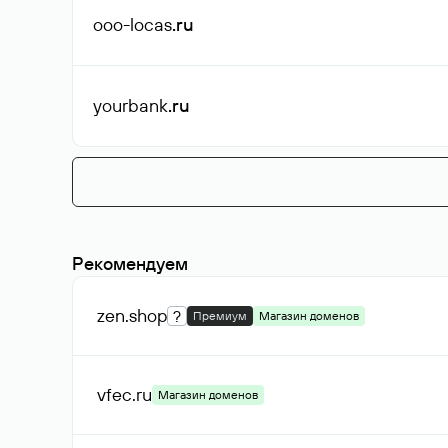
ooo-locas
.ru
yourbank
.ru
Рекомендуем
zen
.shop
?
Премиум
Магазин доменов
vfec
.ru
Магазин доменов