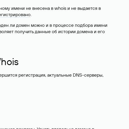
ому имени не внесена в whois и не выдается в
егистрировано
.
боден ли домен можно и в процессе подбора имени
воляет получить данные об истории домена и его
hois
вершится регистрация, актуальные DNS-серверы,