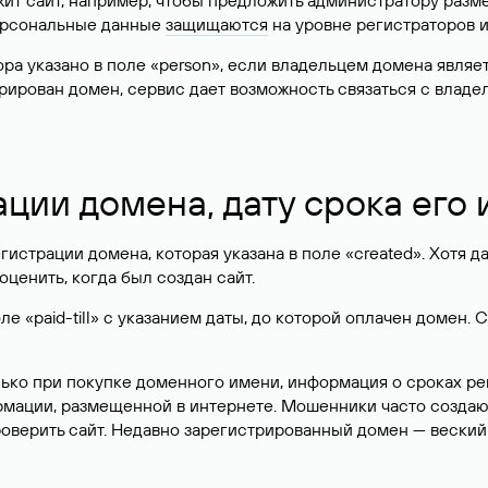
жит сайт, например, чтобы предложить администратору разм
персональные данные
защищаются
на уровне регистраторов 
атора указано в поле «person», если владельцем домена явля
истрирован домен, сервис дает возможность связаться с вла
ации домена, дату срока его
гистрации домена, которая указана в поле «created». Хотя д
оценить, когда был создан сайт.
 «paid-till» с указанием даты, до которой оплачен домен. 
лько при покупке доменного имени, информация о сроках р
ормации, размещенной в интернете. Мошенники часто созда
оверить сайт. Недавно зарегистрированный домен — веский