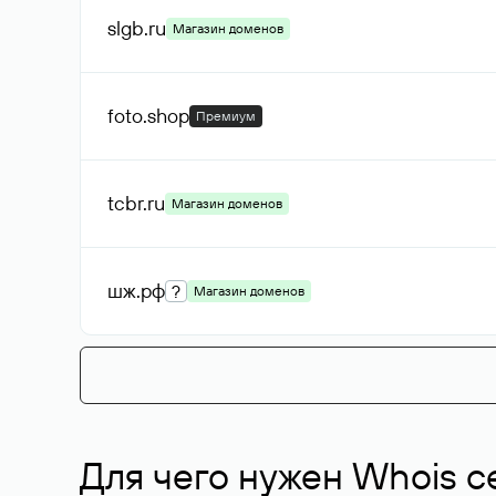
slgb
.ru
Магазин доменов
foto
.shop
Премиум
tcbr
.ru
Магазин доменов
шж
.рф
?
Магазин доменов
Для чего нужен Whois с