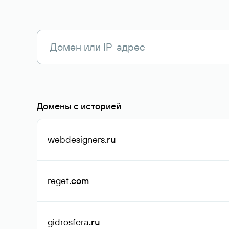
Домены с историей
webdesigners
.ru
reget
.com
gidrosfera
.ru