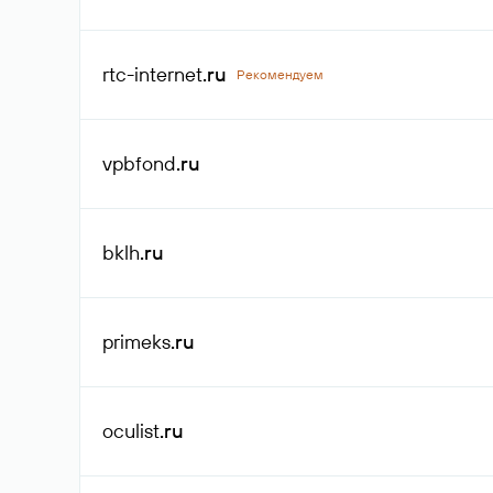
rtc-internet
.ru
Рекомендуем
vpbfond
.ru
bklh
.ru
primeks
.ru
oculist
.ru