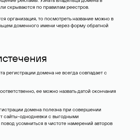
ещение рекламы. Узнать владельца домена в
или скрываются по правилам реестров.
ется организация, то посмотреть название можно в
дельцем доменного имени через форму обратной
 истечения
ата регистрации домена не всегда совпадает с
Соответственно, ее можно назвать датой окончания
егистрации домена полезна при совершении
ют сайты-однодневки с выгодными
 повод усомниться в чистоте намерений авторов