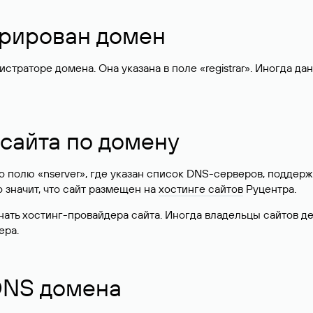
стрирован домен
раторе домена. Она указана в поле «registrar». Иногда да
 сайта по домену
 по полю «nserver», где указан список DNS-серверов, подд
 Это значит, что сайт размещен на
хостинге сайтов
Руцентра.
знать хостинг-провайдера сайта. Иногда владельцы сайтов 
ера.
 DNS домена