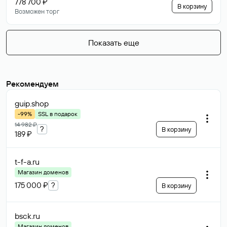
778 700 ₽
В корзину
Возможен торг
Показать еще
Рекомендуем
guip
.shop
-99%
SSL в подарок
14 982 ₽
?
В корзину
189 ₽
t-f-a
.ru
Магазин доменов
175 000 ₽
?
В корзину
bsck
.ru
Магазин доменов