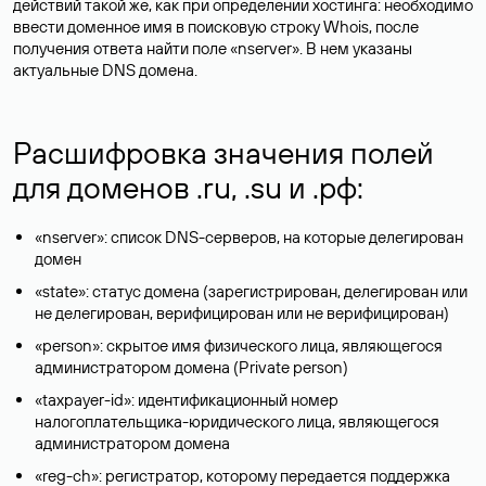
действий такой же, как при определении хостинга: необходимо
ввести доменное имя в поисковую строку Whois, после
получения ответа найти поле «nserver». В нем указаны
актуальные DNS домена.
Расшифровка значения полей
для доменов .ru, .su и .рф:
«nserver»: список DNS-серверов, на которые делегирован
домен
«state»: статус домена (зарегистрирован, делегирован или
не делегирован, верифицирован или не верифицирован)
«person»: скрытое имя физического лица, являющегося
администратором домена (Privatе person)
«taxpayer-id»: идентификационный номер
налогоплательщика-юридического лица, являющегося
администратором домена
«reg-ch»: регистратор, которому передается поддержка