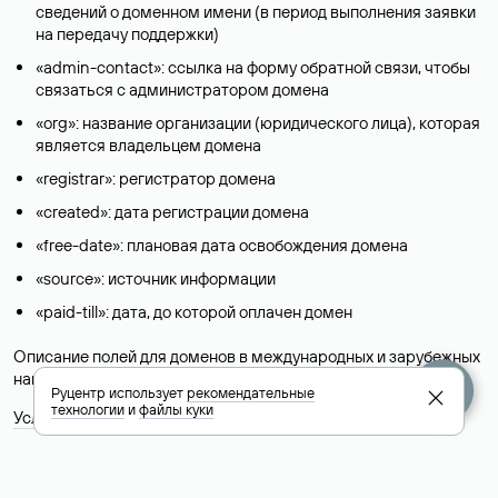
сведений о доменном имени (в период выполнения заявки
на передачу поддержки)
«admin-contact»: ссылка на форму обратной связи, чтобы
связаться с администратором домена
«org»: название организации (юридического лица), которая
является владельцем домена
«registrar»: регистратор домена
«created»: дата регистрации домена
«free-date»: плановая дата освобождения домена
«source»: источник информации
«paid-till»: дата, до которой оплачен домен
Описание полей для доменов в международных и зарубежных
национальных доменах представлены в разделе «
Помощь
».
Руцентр использует
рекомендательные
технологии
и
файлы куки
Условия использования Whois-сервиса