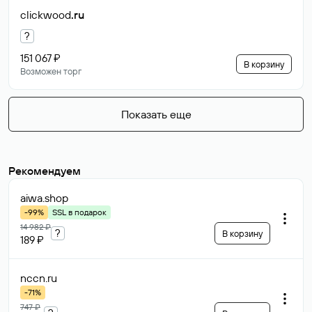
clickwood
.ru
?
151 067 ₽
В корзину
Возможен торг
Показать еще
Рекомендуем
aiwa
.shop
-99%
SSL в подарок
14 982 ₽
?
В корзину
189 ₽
nccn
.ru
-71%
747 ₽