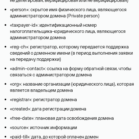
не делегирован, верифицирован или не верифицирован)
«person»: скрытое имя физического лица, являющегося
администратором домена (Privatе person)
«taxpayer-id»: идентификационный номер
налогоплательщика-юридического лица, являющегося
администратором домена
«reg-ch»: регистратор, которому передается поддержка
сведений о доменном имени (в период выполнения заявки
на передачу поддержки)
«admin-contact»: ссылка на форму обратной связи, чтобы
связаться с администратором домена
«org»: название организации (юридического лица), которая
является владельцем домена
«registrar»: регистратор домена
«created»: дата регистрации домена
«free-date»: плановая дата освобождения домена
«source»: источник информации
«paid-till»: дата, до которой оплачен домен