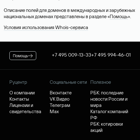
Описание полей для доменов в международных и зарубежных
национальных доменах представлены в разделе «
Помощь
».
Условия использования Whois-сервиса
+7 495 009-13-33
+7 495 994-46-01
Помощь
Руцентр
Социальные сети
Полезное
О компании
Вконтакте
РБК: последние
Контакты
VK Видео
новости России и
Лицензии и
Телеграм
мира
свидетельства
Max
Каталог компаний
РФ
РБК: котировки
акций