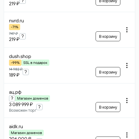
?
В корзину
219 ₽
nvrd
.ru
-71%
747 ₽
?
В корзину
219 ₽
dush
.shop
-99%
SSL в подарок
14 982 ₽
?
В корзину
189 ₽
ац
.рф
?
Магазин доменов
3 089 999 ₽
?
В корзину
Возможен торг
aidk
.ru
Магазин доменов
206 000 ₽