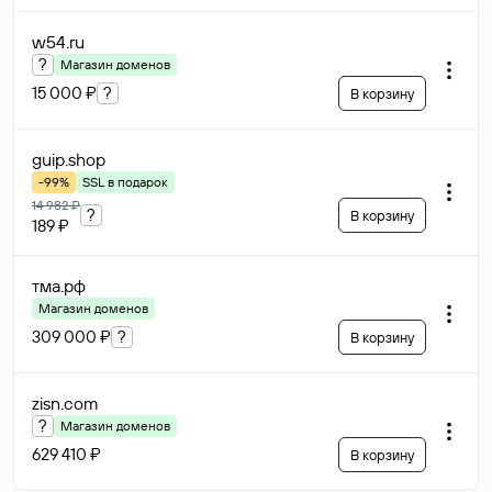
w54
.ru
?
Магазин доменов
15 000 ₽
?
В корзину
guip
.shop
-99%
SSL в подарок
14 982 ₽
?
В корзину
189 ₽
тма
.рф
Магазин доменов
309 000 ₽
?
В корзину
zisn
.com
?
Магазин доменов
629 410 ₽
В корзину