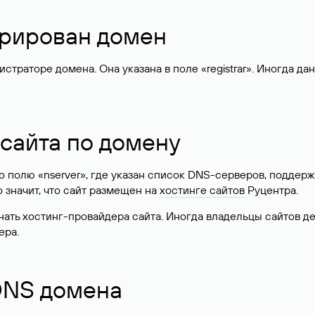
стрирован домен
раторе домена. Она указана в поле «registrar». Иногда да
 сайта по домену
 по полю «nserver», где указан список DNS-серверов, подд
 Это значит, что сайт размещен на
хостинге сайтов
Руцентра.
знать хостинг-провайдера сайта. Иногда владельцы сайтов 
ера.
 DNS домена