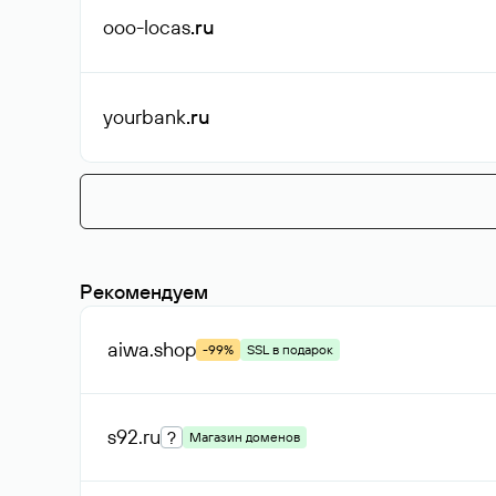
ooo-locas
.ru
yourbank
.ru
Рекомендуем
aiwa
.shop
-99%
SSL в подарок
s92
.ru
?
Магазин доменов