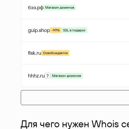
бэз
.рф
Магазин доменов
guip
.shop
-99%
SSL в подарок
flsk
.ru
Освобождается
hhhz
.ru
?
Магазин доменов
Для чего нужен Whois с