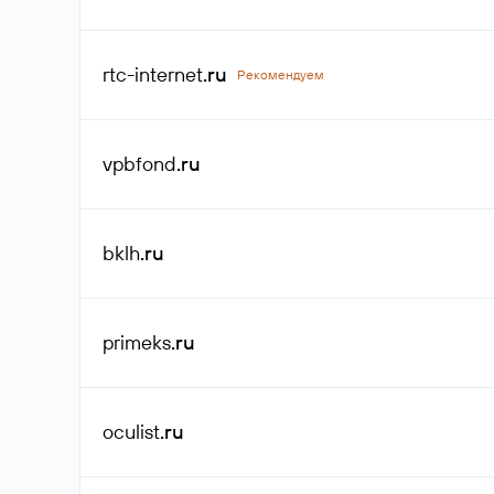
rtc-internet
.ru
Рекомендуем
vpbfond
.ru
bklh
.ru
primeks
.ru
oculist
.ru