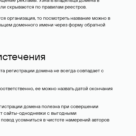
ещение рекламы. Узнать владельца домена в
или скрываются по правилам реестров.
ется организация, то посмотреть название можно в
дельцем доменного имени через форму обратной
 истечения
ата регистрации домена не всегда совпадает с
Соответственно, ее можно назвать датой окончания
егистрации домена полезна при совершении
ют сайты-однодневки с выгодными
 повод усомниться в чистоте намерений авторов