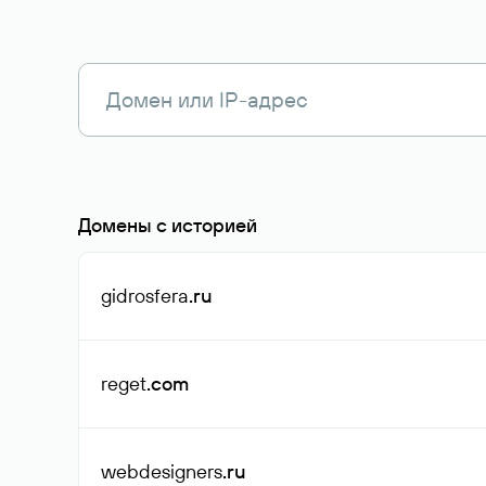
Домены с историей
gidrosfera
.ru
reget
.com
webdesigners
.ru