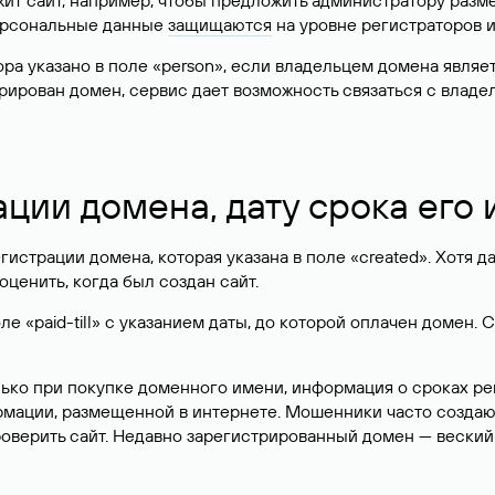
жит сайт, например, чтобы предложить администратору разм
персональные данные
защищаются
на уровне регистраторов 
атора указано в поле «person», если владельцем домена явля
истрирован домен, сервис дает возможность связаться с вла
ации домена, дату срока его
гистрации домена, которая указана в поле «created». Хотя д
оценить, когда был создан сайт.
 «paid-till» с указанием даты, до которой оплачен домен. 
лько при покупке доменного имени, информация о сроках р
ормации, размещенной в интернете. Мошенники часто созда
оверить сайт. Недавно зарегистрированный домен — веский