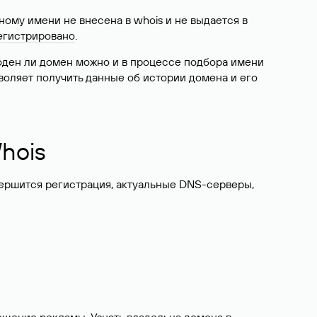
ому имени не внесена в whois и не выдается в
егистрировано
.
боден ли домен можно и в процессе подбора имени
воляет получить данные об истории домена и его
hois
вершится регистрация, актуальные DNS-серверы,