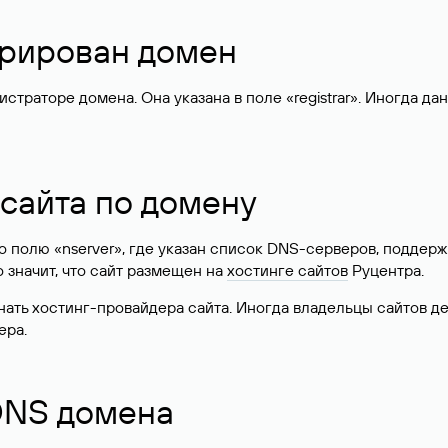
стрирован домен
раторе домена. Она указана в поле «registrar». Иногда да
 сайта по домену
 по полю «nserver», где указан список DNS-серверов, подд
 Это значит, что сайт размещен на
хостинге сайтов
Руцентра.
знать хостинг-провайдера сайта. Иногда владельцы сайтов 
ера.
 DNS домена