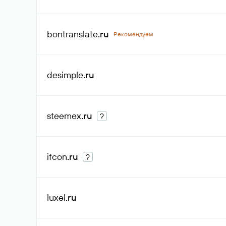
bontranslate
.ru
Рекомендуем
desimple
.ru
steemex
.ru
?
ifcon
.ru
?
luxel
.ru