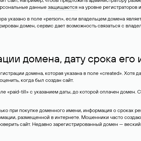
жит сайт, например, чтобы предложить администратору разм
персональные данные
защищаются
на уровне регистраторов 
атора указано в поле «person», если владельцем домена явля
истрирован домен, сервис дает возможность связаться с вла
ации домена, дату срока его
гистрации домена, которая указана в поле «created». Хотя д
оценить, когда был создан сайт.
 «paid-till» с указанием даты, до которой оплачен домен. 
лько при покупке доменного имени, информация о сроках р
ормации, размещенной в интернете. Мошенники часто созда
оверить сайт. Недавно зарегистрированный домен — веский