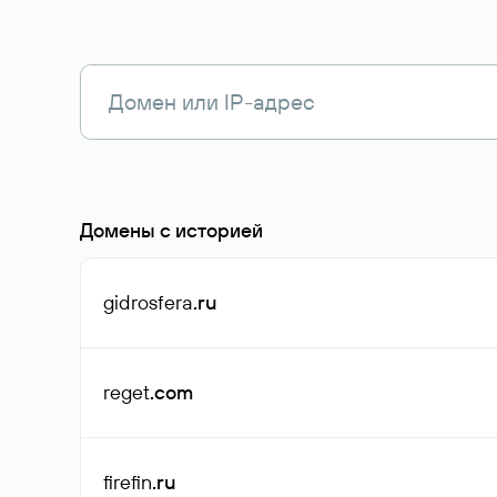
Домены с историей
gidrosfera
.ru
reget
.com
firefin
.ru