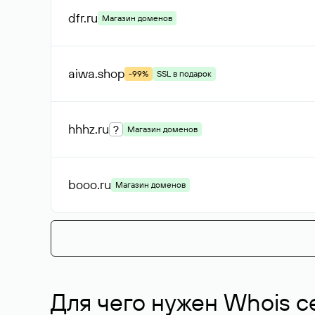
dfr
.ru
Магазин доменов
aiwa
.shop
-99%
SSL в подарок
hhhz
.ru
?
Магазин доменов
booo
.ru
Магазин доменов
Для чего нужен Whois с