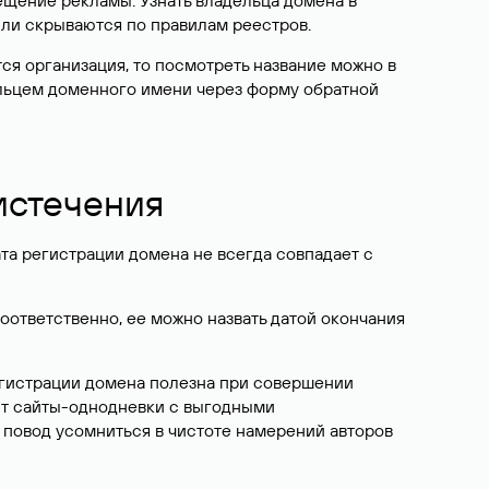
ещение рекламы. Узнать владельца домена в
или скрываются по правилам реестров.
ется организация, то посмотреть название можно в
дельцем доменного имени через форму обратной
 истечения
ата регистрации домена не всегда совпадает с
Соответственно, ее можно назвать датой окончания
егистрации домена полезна при совершении
ют сайты-однодневки с выгодными
 повод усомниться в чистоте намерений авторов