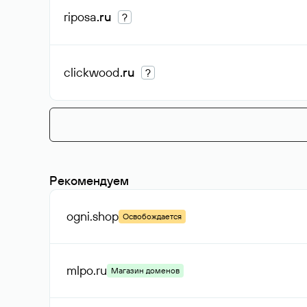
riposa
.ru
?
clickwood
.ru
?
Рекомендуем
ogni
.shop
Освобождается
mlpo
.ru
Магазин доменов