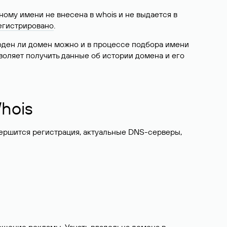
ому имени не внесена в whois и не выдается в
егистрировано
.
боден ли домен можно и в процессе подбора имени
воляет получить данные об истории домена и его
hois
вершится регистрация, актуальные DNS-серверы,