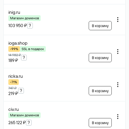
inig
.ru
Магазин доменов
103 950 ₽
?
В корзину
ioga
.shop
-99%
SSL в подарок
14 982 ₽
?
В корзину
189 ₽
ricka
.ru
-71%
747 ₽
?
В корзину
219 ₽
civ
.ru
Магазин доменов
265 122 ₽
?
В корзину