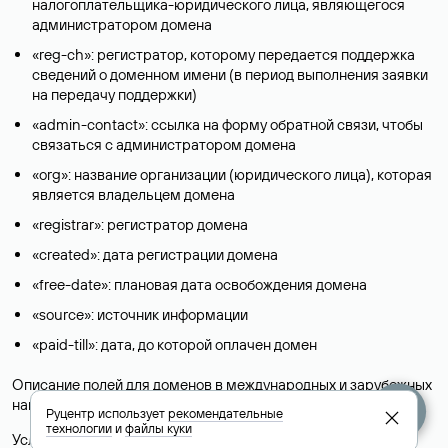
налогоплательщика-юридического лица, являющегося
администратором домена
«reg-ch»: регистратор, которому передается поддержка
сведений о доменном имени (в период выполнения заявки
на передачу поддержки)
«admin-contact»: ссылка на форму обратной связи, чтобы
связаться с администратором домена
«org»: название организации (юридического лица), которая
является владельцем домена
«registrar»: регистратор домена
«created»: дата регистрации домена
«free-date»: плановая дата освобождения домена
«source»: источник информации
«paid-till»: дата, до которой оплачен домен
Описание полей для доменов в международных и зарубежных
национальных доменах представлены в разделе «
Помощь
».
Руцентр использует
рекомендательные
технологии
и
файлы куки
Условия использования Whois-сервиса