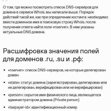
О том, где можно посмотреть список DNS-серверов для
домена в сервисе Whois, мы написали выше. Порядок
действий такой же, как при определении хостинга: необходимо
ввести доменное имя в поисковую строку Whois, после
получения ответа найти поле «nserver». В нем указаны
актуальные DNS домена.
Расшифровка значения полей
для доменов .ru, .su и .рф:
«nserver»: список DNS-серверов, на которые делегирован
домен
«state»: статус домена (зарегистрирован, делегирован или
не делегирован, верифицирован или не верифицирован)
«person»: скрытое имя физического лица, являющегося
администратором домена (Privatе person)
«taxpayer-id»: идентификационный номер