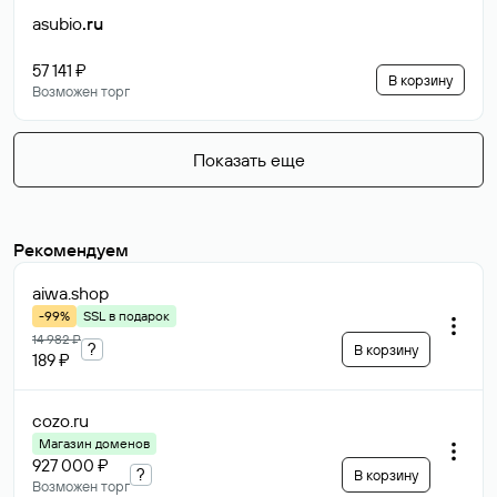
asubio
.ru
57 141 ₽
В корзину
Возможен торг
Показать еще
Рекомендуем
aiwa
.shop
-99%
SSL в подарок
14 982 ₽
?
В корзину
189 ₽
cozo
.ru
Магазин доменов
927 000 ₽
?
В корзину
Возможен торг