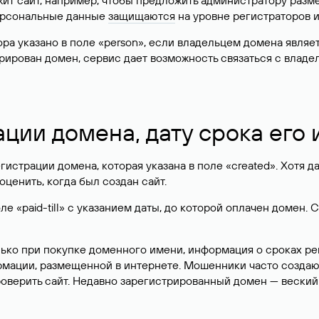
жит сайт, например, чтобы предложить администратору разм
персональные данные
защищаются
на уровне регистраторов 
атора указано в поле «person», если владельцем домена явля
истрирован домен, сервис дает возможность связаться с вла
ации домена, дату срока его
гистрации домена, которая указана в поле «created». Хотя д
оценить, когда был создан сайт.
 «paid-till» с указанием даты, до которой оплачен домен. 
лько при покупке доменного имени, информация о сроках р
ормации, размещенной в интернете. Мошенники часто созда
оверить сайт. Недавно зарегистрированный домен — веский