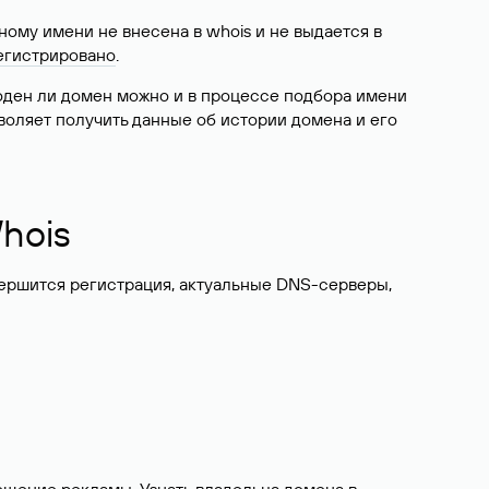
ому имени не внесена в whois и не выдается в
егистрировано
.
боден ли домен можно и в процессе подбора имени
воляет получить данные об истории домена и его
hois
вершится регистрация, актуальные DNS-серверы,