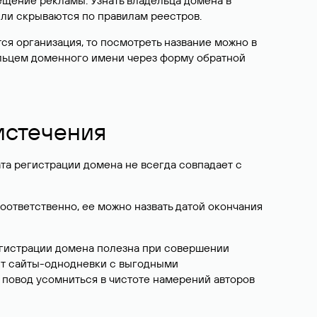
ещение рекламы. Узнать владельца домена в
или скрываются по правилам реестров.
ется организация, то посмотреть название можно в
дельцем доменного имени через форму обратной
 истечения
ата регистрации домена не всегда совпадает с
Соответственно, ее можно назвать датой окончания
егистрации домена полезна при совершении
ют сайты-однодневки с выгодными
 повод усомниться в чистоте намерений авторов