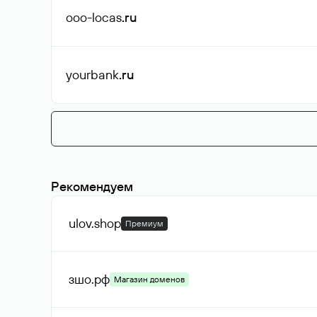
ooo-locas
.ru
yourbank
.ru
Рекомендуем
ulov
.shop
Премиум
зшо
.рф
Магазин доменов