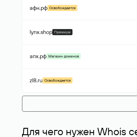
афн
.рф
Освобождается
lynx
.shop
Премиум
апх
.рф
Магазин доменов
zl8
.ru
Освобождается
Для чего нужен Whois с