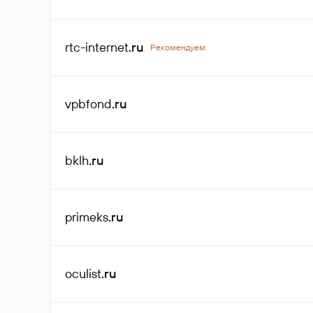
rtc-internet
.ru
Рекомендуем
vpbfond
.ru
bklh
.ru
primeks
.ru
oculist
.ru