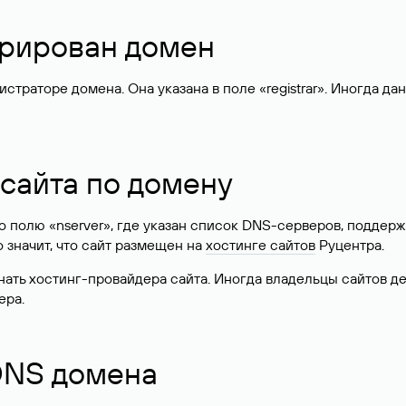
стрирован домен
раторе домена. Она указана в поле «registrar». Иногда да
 сайта по домену
 по полю «nserver», где указан список DNS-серверов, подд
 Это значит, что сайт размещен на
хостинге сайтов
Руцентра.
знать хостинг-провайдера сайта. Иногда владельцы сайтов 
ера.
 DNS домена