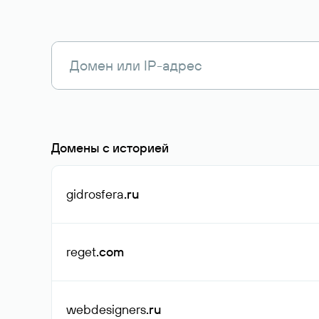
Домены с историей
gidrosfera
.ru
reget
.com
webdesigners
.ru