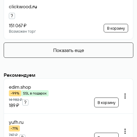
clickwood
.ru
?
151 067 ₽
В корзину
Возможен торг
Показать еще
Рекомендуем
edim
.shop
-99%
SSL в подарок
14 982 ₽
?
В корзину
189 ₽
yufh
.ru
-71%
747 ₽