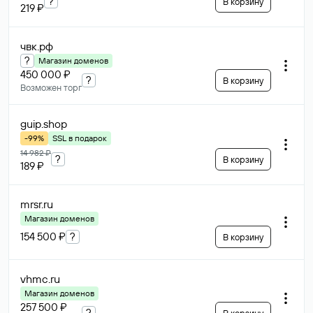
?
В корзину
219 ₽
чвк
.рф
?
Магазин доменов
450 000 ₽
?
В корзину
Возможен торг
guip
.shop
-99%
SSL в подарок
14 982 ₽
?
В корзину
189 ₽
mrsr
.ru
Магазин доменов
154 500 ₽
?
В корзину
vhmc
.ru
Магазин доменов
257 500 ₽
?