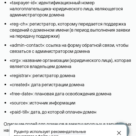
«taxpayer-id»: идентификационный номер
налогоплательщика-юридического лица, являющегося
администратором домена
«reg-ch»: регистратор, которому передается поддержка
сведений о доменном имени (в период выполнения заявки
на передачу поддержки)
«admin-contact»: ссылка на форму обратной связи, чтобы
связаться с администратором домена
«org»: название организации (юридического лица), которая
является владельцем домена
«registrar»: регистратор домена
«created»: дата регистрации домена
«free-date»: плановая дата освобождения домена
«source»: источник информации
«paid-till»: дата, до которой оплачен домен
Описание полей для доменов в международных и зарубежных
национальных доменах представлены в разделе «
Помощь
».
Руцентр использует
рекомендательные