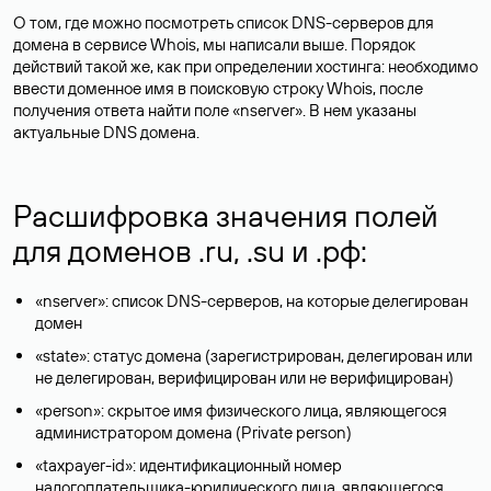
О том, где можно посмотреть список DNS-серверов для
домена в сервисе Whois, мы написали выше. Порядок
действий такой же, как при определении хостинга: необходимо
ввести доменное имя в поисковую строку Whois, после
получения ответа найти поле «nserver». В нем указаны
актуальные DNS домена.
Расшифровка значения полей
для доменов .ru, .su и .рф:
«nserver»: список DNS-серверов, на которые делегирован
домен
«state»: статус домена (зарегистрирован, делегирован или
не делегирован, верифицирован или не верифицирован)
«person»: скрытое имя физического лица, являющегося
администратором домена (Privatе person)
«taxpayer-id»: идентификационный номер
налогоплательщика-юридического лица, являющегося