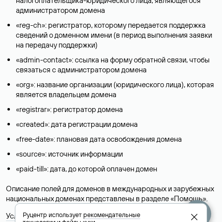
налогоплательщика-юридического лица, являющегося
администратором домена
«reg-ch»: регистратор, которому передается поддержка
сведений о доменном имени (в период выполнения заявки
на передачу поддержки)
«admin-contact»: ссылка на форму обратной связи, чтобы
связаться с администратором домена
«org»: название организации (юридического лица), которая
является владельцем домена
«registrar»: регистратор домена
«created»: дата регистрации домена
«free-date»: плановая дата освобождения домена
«source»: источник информации
«paid-till»: дата, до которой оплачен домен
Описание полей для доменов в международных и зарубежных
национальных доменах представлены в разделе «
Помощь
».
Руцентр использует
рекомендательные
Условия использования Whois-сервиса