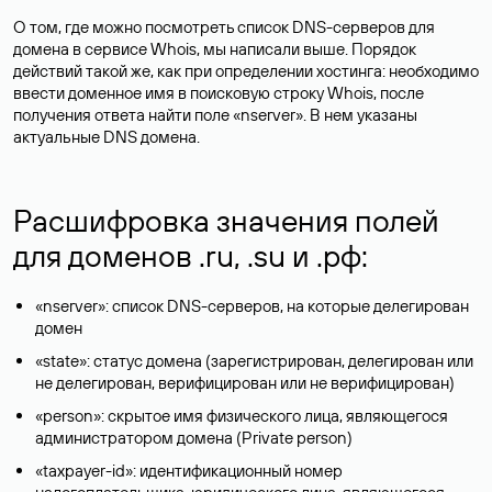
О том, где можно посмотреть список DNS-серверов для
домена в сервисе Whois, мы написали выше. Порядок
действий такой же, как при определении хостинга: необходимо
ввести доменное имя в поисковую строку Whois, после
получения ответа найти поле «nserver». В нем указаны
актуальные DNS домена.
Расшифровка значения полей
для доменов .ru, .su и .рф:
«nserver»: список DNS-серверов, на которые делегирован
домен
«state»: статус домена (зарегистрирован, делегирован или
не делегирован, верифицирован или не верифицирован)
«person»: скрытое имя физического лица, являющегося
администратором домена (Privatе person)
«taxpayer-id»: идентификационный номер