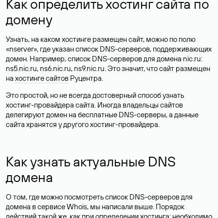
Как определить хостинг сайта по
домену
Узнать, на каком хостинге размещен сайт, можно по полю
«nserver», где указан список DNS-серверов, поддерживающих
домен. Например, список DNS-серверов для домена nic.ru:
ns5.nic.ru, ns6.nic.ru, ns9.nic.ru. Это значит, что сайт размещен
на
хостинге сайтов
Руцентра.
Это простой, но не всегда достоверный способ узнать
хостинг-провайдера сайта. Иногда владельцы сайтов
делегируют домен на бесплатные DNS-серверы, а данные
сайта хранятся у другого хостинг-провайдера.
Как узнать актуальные DNS
домена
О том, где можно посмотреть список DNS-серверов для
домена в сервисе Whois, мы написали выше. Порядок
действий такой же, как при определении хостинга: необходимо