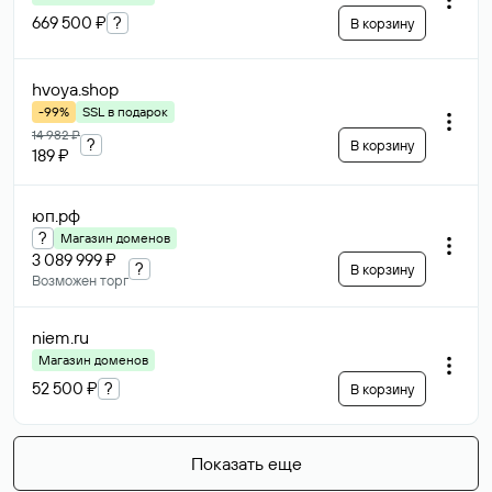
669 500 ₽
?
В корзину
hvoya
.shop
-99%
SSL в подарок
14 982 ₽
?
В корзину
189 ₽
юп
.рф
?
Магазин доменов
3 089 999 ₽
?
В корзину
Возможен торг
niem
.ru
Магазин доменов
52 500 ₽
?
В корзину
Показать еще