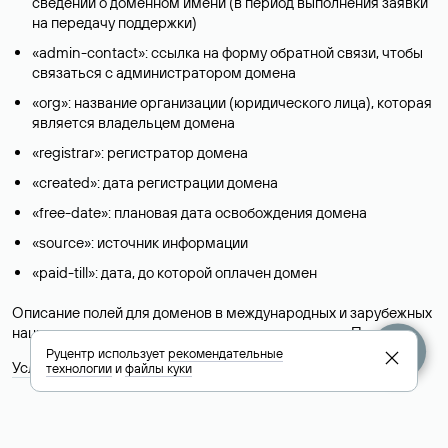
сведений о доменном имени (в период выполнения заявки
на передачу поддержки)
«admin-contact»: ссылка на форму обратной связи, чтобы
связаться с администратором домена
«org»: название организации (юридического лица), которая
является владельцем домена
«registrar»: регистратор домена
«created»: дата регистрации домена
«free-date»: плановая дата освобождения домена
«source»: источник информации
«paid-till»: дата, до которой оплачен домен
Описание полей для доменов в международных и зарубежных
национальных доменах представлены в разделе «
Помощь
».
Руцентр использует
рекомендательные
Условия использования Whois-сервиса
технологии
и
файлы куки