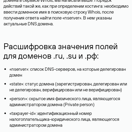
домена в сервисе Whois, мы написали выше. Порядок
действий такой же, как при определении хостинга: необходимо
ввести доменное имя в поисковую строку Whois, после
получения ответа найти поле «nserver». В нем указаны
актуальные DNS домена.
Расшифровка значения полей
для доменов .ru, .su и .рф:
«nserver»: список DNS-серверов, на которые делегирован
домен
«state»: статус домена (зарегистрирован, делегирован или
не делегирован, верифицирован или не верифицирован)
«person»: скрытое имя физического лица, являющегося
администратором домена (Privatе person)
«taxpayer-id»: идентификационный номер
налогоплательщика-юридического лица, являющегося
администратором домена