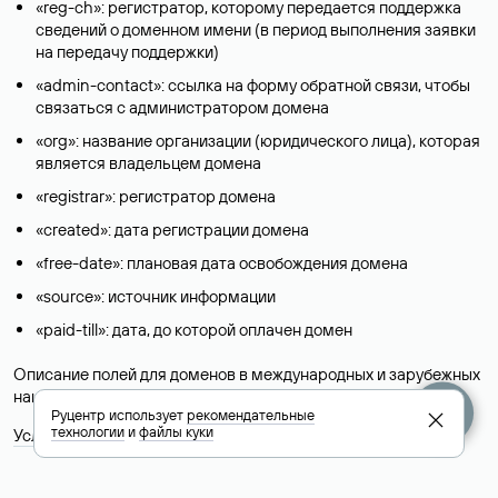
«reg-ch»: регистратор, которому передается поддержка
сведений о доменном имени (в период выполнения заявки
на передачу поддержки)
«admin-contact»: ссылка на форму обратной связи, чтобы
связаться с администратором домена
«org»: название организации (юридического лица), которая
является владельцем домена
«registrar»: регистратор домена
«created»: дата регистрации домена
«free-date»: плановая дата освобождения домена
«source»: источник информации
«paid-till»: дата, до которой оплачен домен
Описание полей для доменов в международных и зарубежных
национальных доменах представлены в разделе «
Помощь
».
Руцентр использует
рекомендательные
технологии
и
файлы куки
Условия использования Whois-сервиса