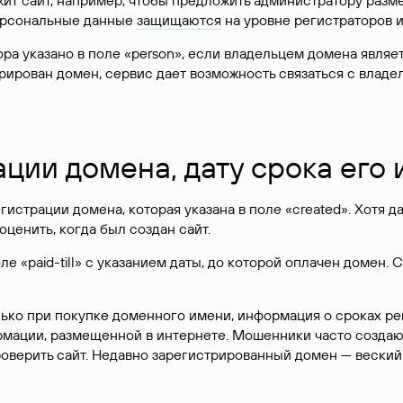
жит сайт, например, чтобы предложить администратору разм
персональные данные
защищаются
на уровне регистраторов 
атора указано в поле «person», если владельцем домена явля
истрирован домен, сервис дает возможность связаться с вла
ации домена, дату срока его
гистрации домена, которая указана в поле «created». Хотя д
оценить, когда был создан сайт.
 «paid-till» с указанием даты, до которой оплачен домен. 
лько при покупке доменного имени, информация о сроках р
ормации, размещенной в интернете. Мошенники часто созда
оверить сайт. Недавно зарегистрированный домен — веский