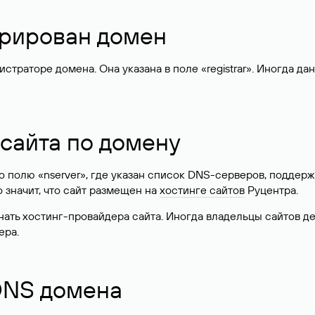
стрирован домен
раторе домена. Она указана в поле «registrar». Иногда да
 сайта по домену
 по полю «nserver», где указан список DNS-серверов, подд
 Это значит, что сайт размещен на
хостинге сайтов
Руцентра.
знать хостинг-провайдера сайта. Иногда владельцы сайтов 
ера.
 DNS домена