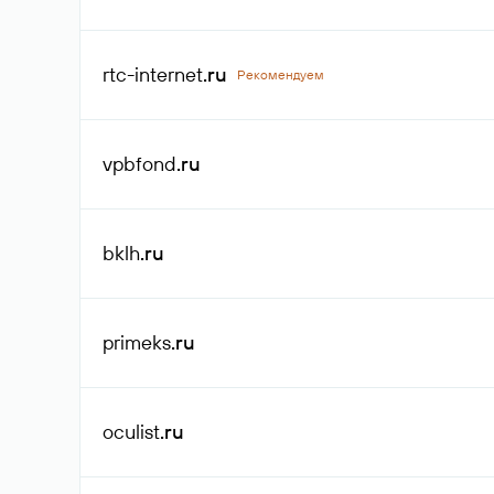
rtc-internet
.ru
Рекомендуем
vpbfond
.ru
bklh
.ru
primeks
.ru
oculist
.ru