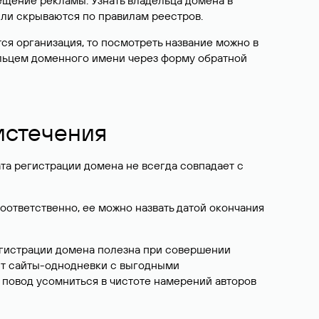
ещение рекламы. Узнать владельца домена в
или скрываются по правилам реестров.
ется организация, то посмотреть название можно в
дельцем доменного имени через форму обратной
 истечения
ата регистрации домена не всегда совпадает с
Соответственно, ее можно назвать датой окончания
егистрации домена полезна при совершении
ют сайты-однодневки с выгодными
 повод усомниться в чистоте намерений авторов