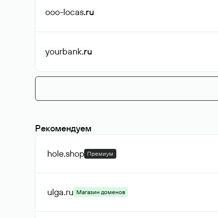
ooo-locas
.ru
yourbank
.ru
Рекомендуем
hole
.shop
Премиум
ulga
.ru
Магазин доменов