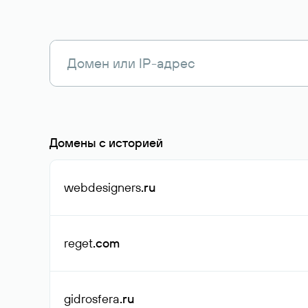
Домены с историей
webdesigners
.ru
reget
.com
gidrosfera
.ru