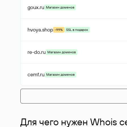
goux
.ru
Магазин доменов
hvoya
.shop
-99%
SSL в подарок
re-do
.ru
Магазин доменов
cemf
.ru
Магазин доменов
Для чего нужен Whois с