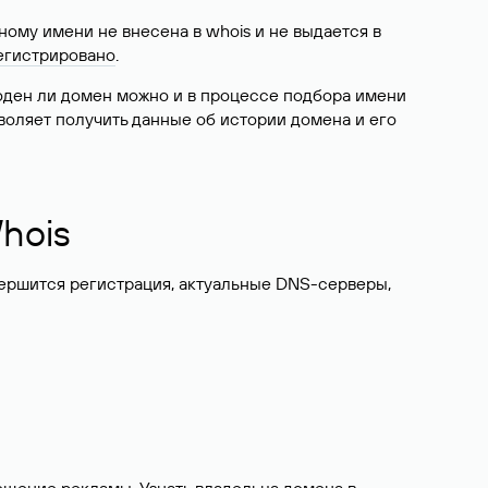
ому имени не внесена в whois и не выдается в
егистрировано
.
боден ли домен можно и в процессе подбора имени
воляет получить данные об истории домена и его
hois
вершится регистрация, актуальные DNS-серверы,