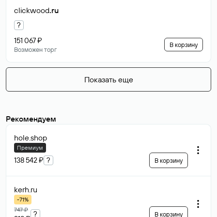
clickwood
.ru
?
151 067 ₽
В корзину
Возможен торг
Показать еще
Рекомендуем
hole
.shop
Премиум
138 542 ₽
?
В корзину
kerh
.ru
-71%
747 ₽
?
В корзину