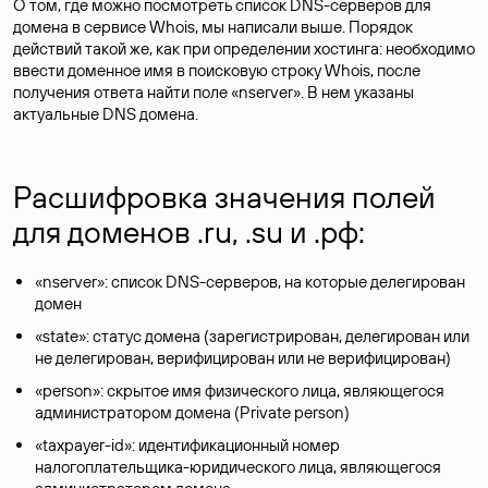
О том, где можно посмотреть список DNS-серверов для
домена в сервисе Whois, мы написали выше. Порядок
действий такой же, как при определении хостинга: необходимо
ввести доменное имя в поисковую строку Whois, после
получения ответа найти поле «nserver». В нем указаны
актуальные DNS домена.
Расшифровка значения полей
для доменов .ru, .su и .рф:
«nserver»: список DNS-серверов, на которые делегирован
домен
«state»: статус домена (зарегистрирован, делегирован или
не делегирован, верифицирован или не верифицирован)
«person»: скрытое имя физического лица, являющегося
администратором домена (Privatе person)
«taxpayer-id»: идентификационный номер
налогоплательщика-юридического лица, являющегося