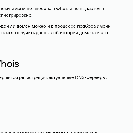
ому имени не внесена в whois и не выдается в
егистрировано
.
боден ли домен можно и в процессе подбора имени
воляет получить данные об истории домена и его
hois
вершится регистрация, актуальные DNS-серверы,