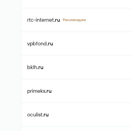
rtc-internet
.ru
Рекомендуем
vpbfond
.ru
bklh
.ru
primeks
.ru
oculist
.ru