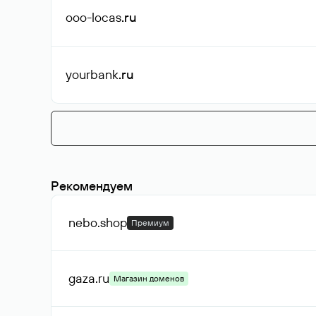
ooo-locas
.ru
yourbank
.ru
Рекомендуем
nebo
.shop
Премиум
gaza
.ru
Магазин доменов