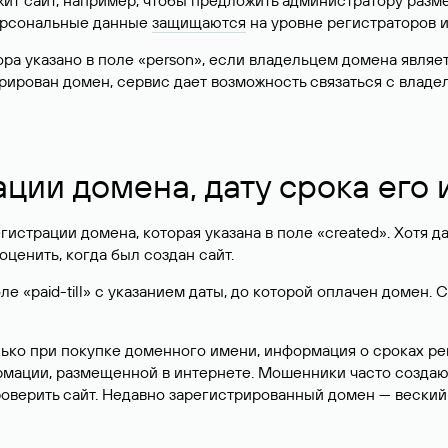
жит сайт, например, чтобы предложить администратору разм
персональные данные
защищаются
на уровне регистраторов 
атора указано в поле «person», если владельцем домена явля
истрирован домен, сервис дает возможность связаться с вла
ации домена, дату срока его
гистрации домена, которая указана в поле «created». Хотя д
оценить, когда был создан сайт.
 «paid-till» с указанием даты, до которой оплачен домен. 
лько при покупке доменного имени, информация о сроках р
ормации, размещенной в интернете. Мошенники часто созда
оверить сайт. Недавно зарегистрированный домен — веский