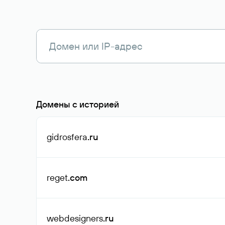
Домены с историей
gidrosfera
.ru
reget
.com
webdesigners
.ru