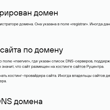
стрирован домен
раторе домена. Она указана в поле «registrar». Иногда да
 сайта по домену
 по полю «nserver», где указан список DNS-серверов, подд
 Это значит, что сайт размещен на
хостинге сайтов
Руцентра.
знать хостинг-провайдера сайта. Иногда владельцы сайтов 
ера.
 DNS домена