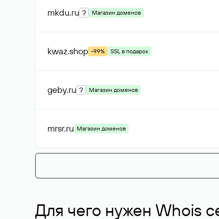
mkdu
.ru
?
Магазин доменов
kwaz
.shop
-99%
SSL в подарок
geby
.ru
?
Магазин доменов
mrsr
.ru
Магазин доменов
Для чего нужен Whois с