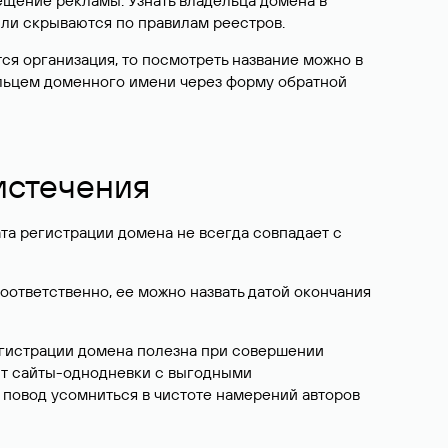
ещение рекламы. Узнать владельца домена в
или скрываются по правилам реестров.
ется организация, то посмотреть название можно в
дельцем доменного имени через форму обратной
 истечения
ата регистрации домена не всегда совпадает с
Соответственно, ее можно назвать датой окончания
егистрации домена полезна при совершении
ют сайты-однодневки с выгодными
 повод усомниться в чистоте намерений авторов