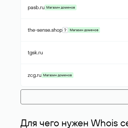
pasb
.ru
Магазин доменов
the-sense
.shop
?
Магазин доменов
tgsk
.ru
zcg
.ru
Магазин доменов
Для чего нужен Whois с