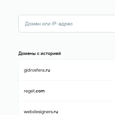
Домены с историей
gidrosfera
.ru
reget
.com
webdesigners
.ru