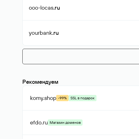
ooo-locas
.ru
yourbank
.ru
Рекомендуем
komy
.shop
-99%
SSL в подарок
efdo
.ru
Магазин доменов