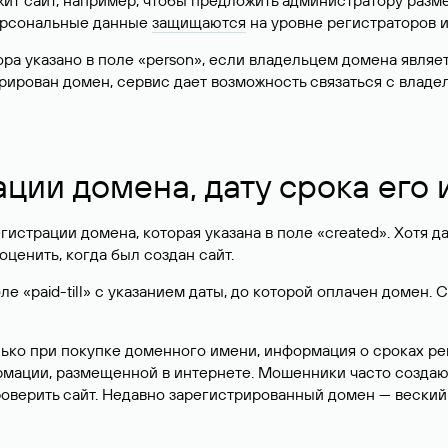
жит сайт, например, чтобы предложить администратору разм
персональные данные
защищаются
на уровне регистраторов 
атора указано в поле «person», если владельцем домена явля
истрирован домен, сервис дает возможность связаться с вла
ации домена, дату срока его
гистрации домена, которая указана в поле «created». Хотя д
оценить, когда был создан сайт.
 «paid-till» с указанием даты, до которой оплачен домен. 
лько при покупке доменного имени, информация о сроках р
ормации, размещенной в интернете. Мошенники часто созда
оверить сайт. Недавно зарегистрированный домен — веский