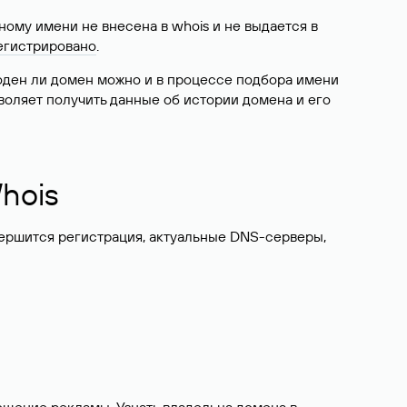
ому имени не внесена в whois и не выдается в
егистрировано
.
боден ли домен можно и в процессе подбора имени
воляет получить данные об истории домена и его
hois
вершится регистрация, актуальные DNS-серверы,