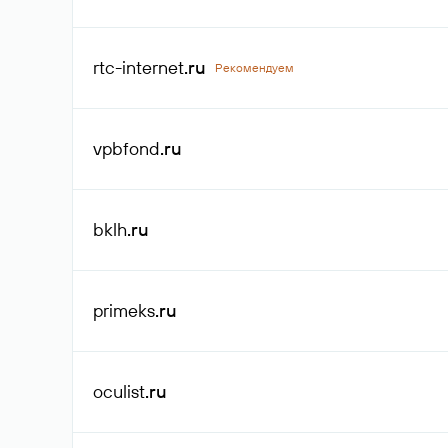
rtc-internet
.ru
Рекомендуем
vpbfond
.ru
bklh
.ru
primeks
.ru
oculist
.ru