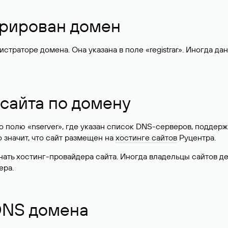
стрирован домен
раторе домена. Она указана в поле «registrar». Иногда да
 сайта по домену
 по полю «nserver», где указан список DNS-серверов, подд
 Это значит, что сайт размещен на
хостинге сайтов
Руцентра.
знать хостинг-провайдера сайта. Иногда владельцы сайтов 
ера.
 DNS домена