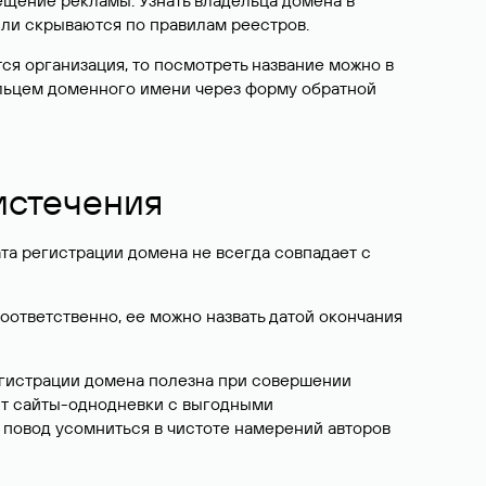
ещение рекламы. Узнать владельца домена в
или скрываются по правилам реестров.
ется организация, то посмотреть название можно в
дельцем доменного имени через форму обратной
 истечения
ата регистрации домена не всегда совпадает с
Соответственно, ее можно назвать датой окончания
егистрации домена полезна при совершении
ют сайты-однодневки с выгодными
 повод усомниться в чистоте намерений авторов