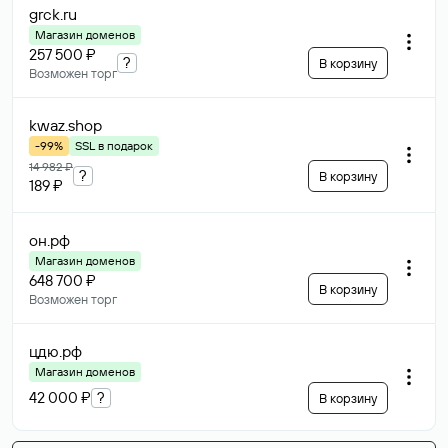
grck
.ru
Магазин доменов
257 500 ₽
?
В корзину
Возможен торг
kwaz
.shop
-99%
SSL в подарок
14 982 ₽
?
В корзину
189 ₽
он
.рф
Магазин доменов
648 700 ₽
В корзину
Возможен торг
цдю
.рф
Магазин доменов
42 000 ₽
?
В корзину