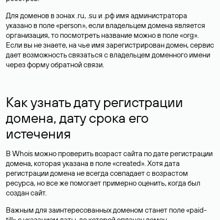
Для доменов в зонах .ru, .su и .рф имя администратора
указано в поле «person», если владельцем домена является
организация, то посмотреть название можно в поле «org».
Если вы не знаете, на чье имя зарегистрирован домен, сервис
дает возможность связаться с владельцем доменного имени
через форму обратной связи.
Как узнать дату регистрации
домена, дату срока его
истечения
В Whois можно проверить возраст сайта по дате регистрации
домена, которая указана в поле «created». Хотя дата
регистрации домена не всегда совпадает с возрастом
ресурса, но все же помогает примерно оценить, когда был
создан сайт.
Важным для заинтересованных доменом станет поле «paid-
till» с указанием даты, до которой оплачен домен.