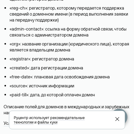
«reg-ch»: регистратор, которому передается поддержка
сведений о доменном имени (в период выполнения заявки
на передачу поддержки)
«admin-contact»: ссылка на форму обратной связи, чтобы
связаться с администратором домена
«org»: название организации (юридического лица), которая
является владельцем домена
«registrar»: регистратор домена
«created»: дата регистрации домена
«free-date»: плановая дата освобождения домена
«source»: источник информации
«paid-till»: дата, до которой оплачен домен
Описание полей для доменов в международных и зарубежных
национальных доменах представлены в разделе «
Помощь
».
Руцентр использует
рекомендательные
технологии
и
файлы куки
Условия использования Whois-сервиса