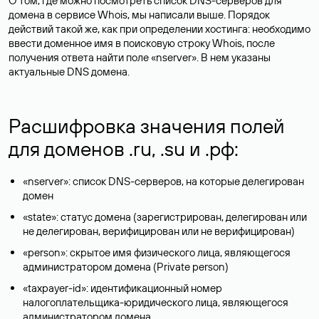
О том, где можно посмотреть список DNS-серверов для
домена в сервисе Whois, мы написали выше. Порядок
действий такой же, как при определении хостинга: необходимо
ввести доменное имя в поисковую строку Whois, после
получения ответа найти поле «nserver». В нем указаны
актуальные DNS домена.
Расшифровка значения полей
для доменов .ru, .su и .рф:
«nserver»: список DNS-серверов, на которые делегирован
домен
«state»: статус домена (зарегистрирован, делегирован или
не делегирован, верифицирован или не верифицирован)
«person»: скрытое имя физического лица, являющегося
администратором домена (Privatе person)
«taxpayer-id»: идентификационный номер
налогоплательщика-юридического лица, являющегося
администратором домена