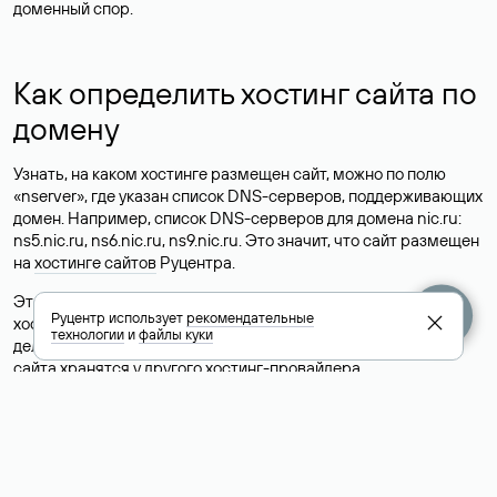
доменный спор.
Как определить хостинг сайта по
домену
Узнать, на каком хостинге размещен сайт, можно по полю
«nserver», где указан список DNS-серверов, поддерживающих
домен. Например, список DNS-серверов для домена nic.ru:
ns5.nic.ru, ns6.nic.ru, ns9.nic.ru. Это значит, что сайт размещен
на
хостинге сайтов
Руцентра.
Это простой, но не всегда достоверный способ узнать
Руцентр использует
рекомендательные
хостинг-провайдера сайта. Иногда владельцы сайтов
технологии
и
файлы куки
делегируют домен на бесплатные DNS-серверы, а данные
сайта хранятся у другого хостинг-провайдера.
Как узнать актуальные DNS
домена