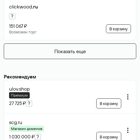
clickwood
.ru
?
151 067 ₽
В корзину
Возможен торг
Показать еще
Рекомендуем
ulov
.shop
Премиум
27 725 ₽
?
В корзину
scg
.ru
Магазин доменов
1 030 000 ₽
?
В корзину