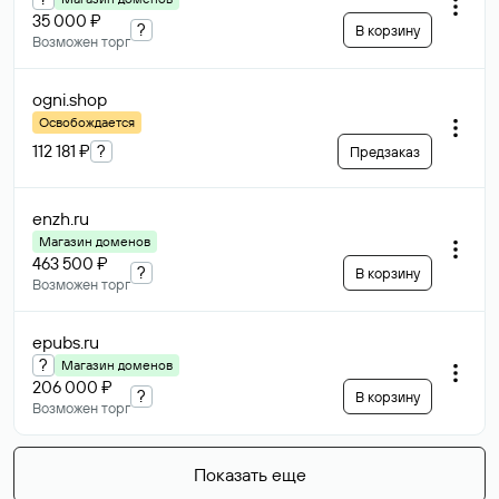
35 000 ₽
?
В корзину
Возможен торг
ogni
.shop
Освобождается
112 181 ₽
?
Предзаказ
enzh
.ru
Магазин доменов
463 500 ₽
?
В корзину
Возможен торг
epubs
.ru
?
Магазин доменов
206 000 ₽
?
В корзину
Возможен торг
Показать еще