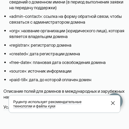
сведений о доменном имени (в период выполнения заявки
на передачу поддержки)
«admin-contact»: ссылка на форму обратной связи, чтобы
связаться с администратором домена
«org»: название организации (юридического лица), которая
является владельцем домена
«registrar»: регистратор домена
«created»: дата регистрации домена
«free-date»: плановая дата освобождения домена
«source»: источник информации
«paid-till»: дата, до которой оплачен домен
Описание полей для доменов в международных и зарубежных
национальных доменах представлены в разделе «
Помощь
».
Руцентр использует
рекомендательные
технологии
и
файлы куки
Условия использования Whois-сервиса