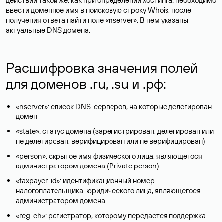
действий такой же, как при определении хостинга: необходимо
ввести доменное имя в поисковую строку Whois, после
получения ответа найти поле «nserver». В нем указаны
актуальные DNS домена.
Расшифровка значения полей
для доменов .ru, .su и .рф:
«nserver»: список DNS-серверов, на которые делегирован
домен
«state»: статус домена (зарегистрирован, делегирован или
не делегирован, верифицирован или не верифицирован)
«person»: скрытое имя физического лица, являющегося
администратором домена (Privatе person)
«taxpayer-id»: идентификационный номер
налогоплательщика-юридического лица, являющегося
администратором домена
«reg-ch»: регистратор, которому передается поддержка