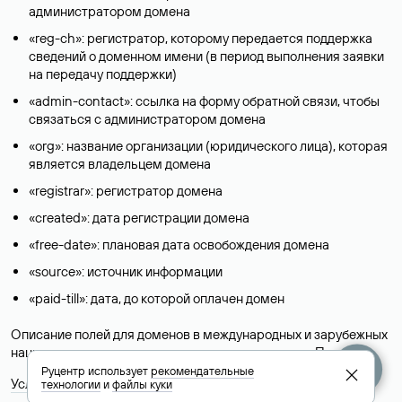
администратором домена
«reg-ch»: регистратор, которому передается поддержка
сведений о доменном имени (в период выполнения заявки
на передачу поддержки)
«admin-contact»: ссылка на форму обратной связи, чтобы
связаться с администратором домена
«org»: название организации (юридического лица), которая
является владельцем домена
«registrar»: регистратор домена
«created»: дата регистрации домена
«free-date»: плановая дата освобождения домена
«source»: источник информации
«paid-till»: дата, до которой оплачен домен
Описание полей для доменов в международных и зарубежных
национальных доменах представлены в разделе «
Помощь
».
Руцентр использует
рекомендательные
Условия использования Whois-сервиса
технологии
и
файлы куки