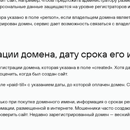
жит сайт, например, чтобы предложить администратору разм
персональные данные
защищаются
на уровне регистраторов 
атора указано в поле «person», если владельцем домена явля
истрирован домен, сервис дает возможность связаться с вла
ации домена, дату срока его
гистрации домена, которая указана в поле «created». Хотя д
оценить, когда был создан сайт.
 «paid-till» с указанием даты, до которой оплачен домен. 
лько при покупке доменного имени, информация о сроках р
ормации, размещенной в интернете. Мошенники часто созда
оверить сайт. Недавно зарегистрированный домен — веский