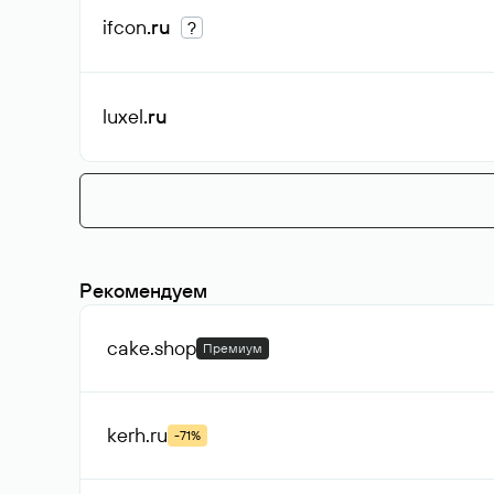
ifcon
.ru
?
luxel
.ru
Рекомендуем
cake
.shop
Премиум
kerh
.ru
-71%