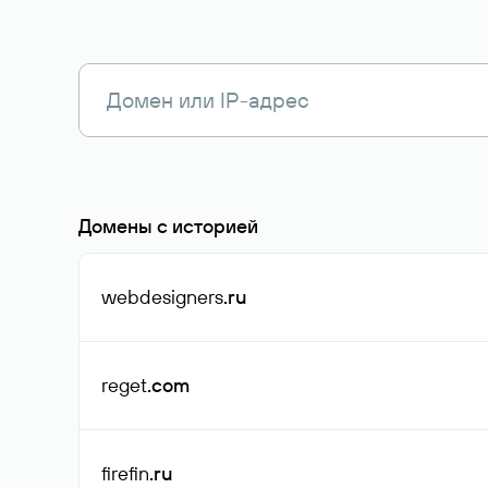
Домены с историей
webdesigners
.ru
reget
.com
firefin
.ru