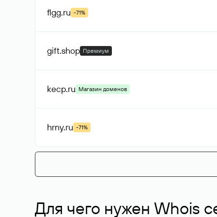
flgg
.ru
-71%
gift
.shop
Премиум
kecp
.ru
Магазин доменов
hrny
.ru
-71%
Для чего нужен Whois с