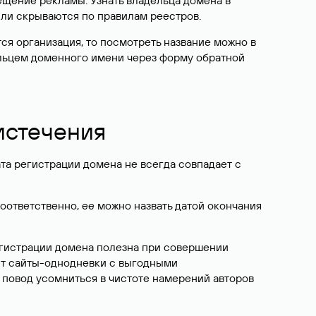
ещение рекламы. Узнать владельца домена в
или скрываются по правилам реестров.
ется организация, то посмотреть название можно в
дельцем доменного имени через форму обратной
 истечения
ата регистрации домена не всегда совпадает с
Соответственно, ее можно назвать датой окончания
егистрации домена полезна при совершении
ют сайты-однодневки с выгодными
 повод усомниться в чистоте намерений авторов