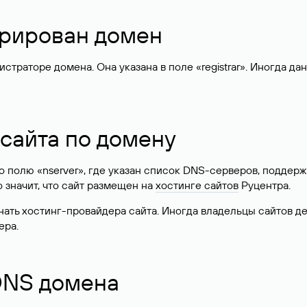
стрирован домен
раторе домена. Она указана в поле «registrar». Иногда да
 сайта по домену
 по полю «nserver», где указан список DNS-серверов, подд
 Это значит, что сайт размещен на
хостинге сайтов
Руцентра.
знать хостинг-провайдера сайта. Иногда владельцы сайтов 
ера.
 DNS домена