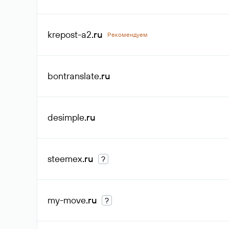
krepost-a2
.ru
Рекомендуем
bontranslate
.ru
desimple
.ru
steemex
.ru
?
my-move
.ru
?