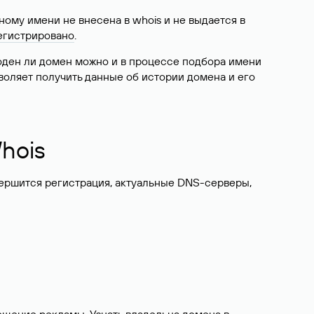
ому имени не внесена в whois и не выдается в
егистрировано
.
боден ли домен можно и в процессе подбора имени
воляет получить данные об истории домена и его
hois
вершится регистрация, актуальные DNS-серверы,