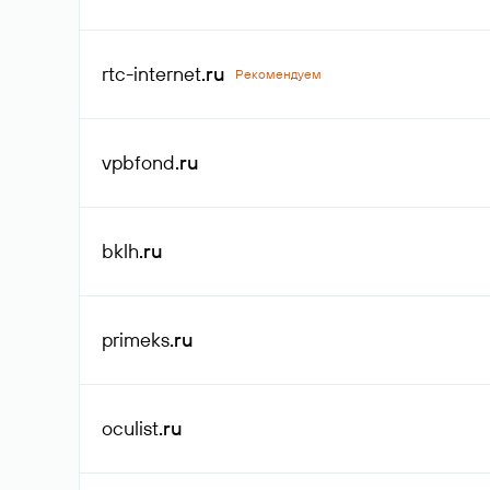
rtc-internet
.ru
Рекомендуем
vpbfond
.ru
bklh
.ru
primeks
.ru
oculist
.ru