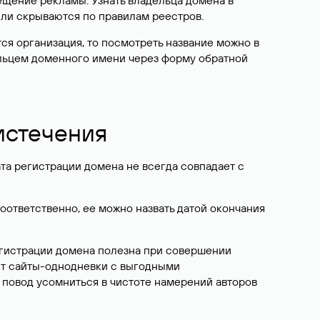
ещение рекламы. Узнать владельца домена в
или скрываются по правилам реестров.
ется организация, то посмотреть название можно в
дельцем доменного имени через форму обратной
 истечения
ата регистрации домена не всегда совпадает с
Соответственно, ее можно назвать датой окончания
егистрации домена полезна при совершении
ют сайты-однодневки с выгодными
 повод усомниться в чистоте намерений авторов