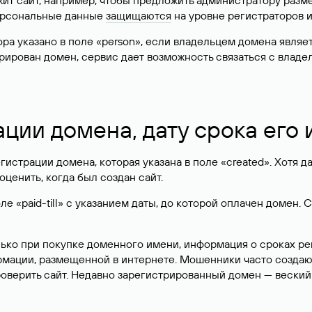
жит сайт, например, чтобы предложить администратору разм
персональные данные
защищаются
на уровне регистраторов 
атора указано в поле «person», если владельцем домена явля
истрирован домен, сервис дает возможность связаться с вла
ации домена, дату срока его
гистрации домена, которая указана в поле «created». Хотя д
оценить, когда был создан сайт.
 «paid-till» с указанием даты, до которой оплачен домен. 
лько при покупке доменного имени, информация о сроках р
ормации, размещенной в интернете. Мошенники часто созда
оверить сайт. Недавно зарегистрированный домен — веский