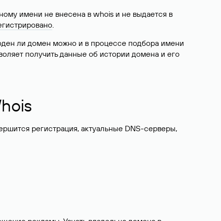
ому имени не внесена в whois и не выдается в
егистрировано
.
боден ли домен можно и в процессе подбора имени
воляет получить данные об истории домена и его
hois
вершится регистрация, актуальные DNS-серверы,