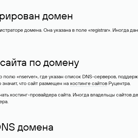
стрирован домен
раторе домена. Она указана в поле «registrar». Иногда да
 сайта по домену
 по полю «nserver», где указан список DNS-серверов, подд
 Это значит, что сайт размещен на
хостинге сайтов
Руцентра.
знать хостинг-провайдера сайта. Иногда владельцы сайтов 
ера.
 DNS домена