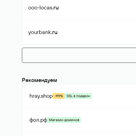
ooo-locas
.ru
yourbank
.ru
Рекомендуем
hray
.shop
-99%
SSL в подарок
фол
.рф
Магазин доменов