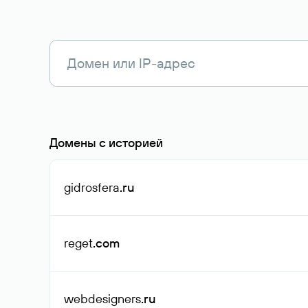
Домены с историей
gidrosfera
.ru
reget
.com
webdesigners
.ru