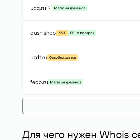
ucq
.ru
?
Магазин доменов
dush
.shop
-99%
SSL в подарок
uzdf
.ru
Освобождается
fecb
.ru
Магазин доменов
Для чего нужен Whois с