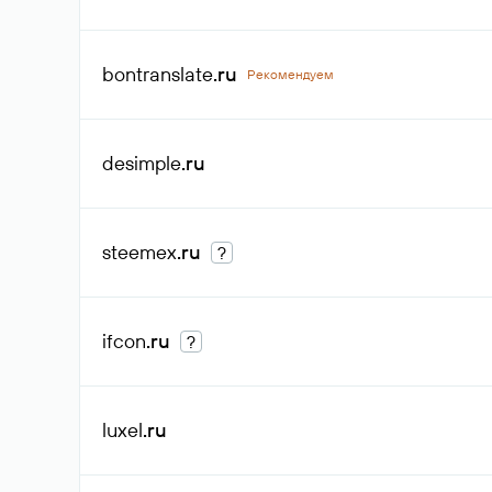
bontranslate
.ru
Рекомендуем
desimple
.ru
steemex
.ru
?
ifcon
.ru
?
luxel
.ru