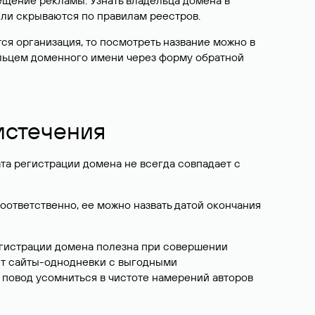
ещение рекламы. Узнать владельца домена в
или скрываются по правилам реестров.
ется организация, то посмотреть название можно в
дельцем доменного имени через форму обратной
 истечения
ата регистрации домена не всегда совпадает с
Соответственно, ее можно назвать датой окончания
егистрации домена полезна при совершении
ют сайты-однодневки с выгодными
 повод усомниться в чистоте намерений авторов