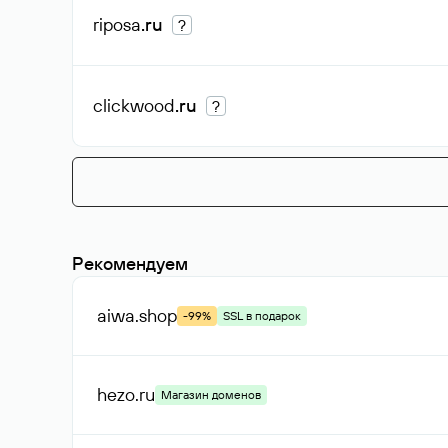
riposa
.ru
?
clickwood
.ru
?
Рекомендуем
aiwa
.shop
-99%
SSL в подарок
hezo
.ru
Магазин доменов