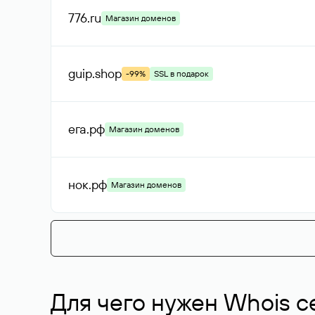
776
.ru
Магазин доменов
guip
.shop
-99%
SSL в подарок
ега
.рф
Магазин доменов
нок
.рф
Магазин доменов
Для чего нужен Whois с