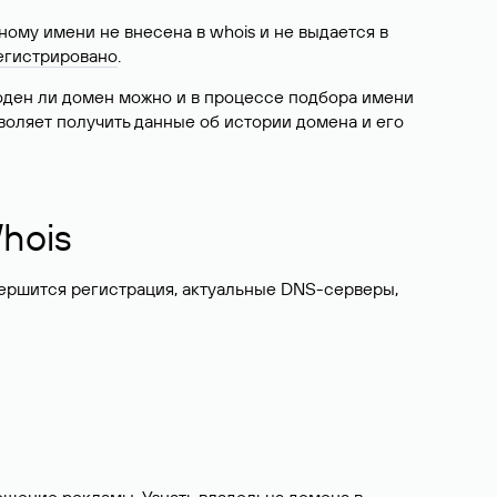
ому имени не внесена в whois и не выдается в
егистрировано
.
боден ли домен можно и в процессе подбора имени
воляет получить данные об истории домена и его
hois
вершится регистрация, актуальные DNS-серверы,