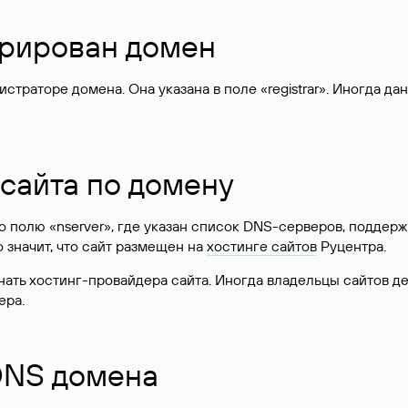
стрирован домен
раторе домена. Она указана в поле «registrar». Иногда да
 сайта по домену
 по полю «nserver», где указан список DNS-серверов, подд
 Это значит, что сайт размещен на
хостинге сайтов
Руцентра.
знать хостинг-провайдера сайта. Иногда владельцы сайтов 
ера.
 DNS домена