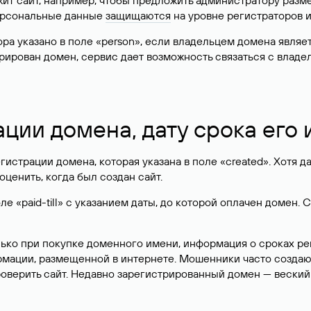
жит сайт, например, чтобы предложить администратору разм
персональные данные
защищаются
на уровне регистраторов 
атора указано в поле «person», если владельцем домена явля
истрирован домен, сервис дает возможность связаться с вла
ации домена, дату срока его
гистрации домена, которая указана в поле «created». Хотя д
оценить, когда был создан сайт.
 «paid-till» с указанием даты, до которой оплачен домен. 
лько при покупке доменного имени, информация о сроках р
ормации, размещенной в интернете. Мошенники часто созда
оверить сайт. Недавно зарегистрированный домен — веский