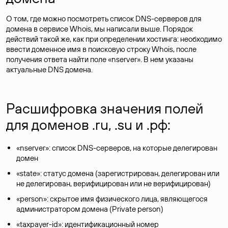
О том, где можно посмотреть список DNS-серверов для
домена в сервисе Whois, мы написали выше. Порядок
действий такой же, как при определении хостинга: необходимо
ввести доменное имя в поисковую строку Whois, после
получения ответа найти поле «nserver». В нем указаны
актуальные DNS домена.
Расшифровка значения полей
для доменов .ru, .su и .рф:
«nserver»: список DNS-серверов, на которые делегирован
домен
«state»: статус домена (зарегистрирован, делегирован или
не делегирован, верифицирован или не верифицирован)
«person»: скрытое имя физического лица, являющегося
администратором домена (Privatе person)
«taxpayer-id»: идентификационный номер