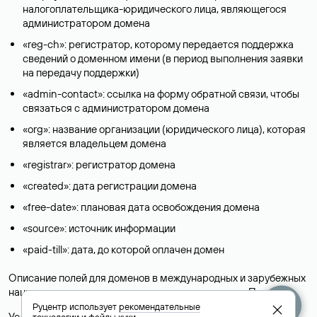
налогоплательщика-юридического лица, являющегося
администратором домена
«reg-ch»: регистратор, которому передается поддержка
сведений о доменном имени (в период выполнения заявки
на передачу поддержки)
«admin-contact»: ссылка на форму обратной связи, чтобы
связаться с администратором домена
«org»: название организации (юридического лица), которая
является владельцем домена
«registrar»: регистратор домена
«created»: дата регистрации домена
«free-date»: плановая дата освобождения домена
«source»: источник информации
«paid-till»: дата, до которой оплачен домен
Описание полей для доменов в международных и зарубежных
национальных доменах представлены в разделе «
Помощь
».
Руцентр использует
рекомендательные
Условия использования Whois-сервиса