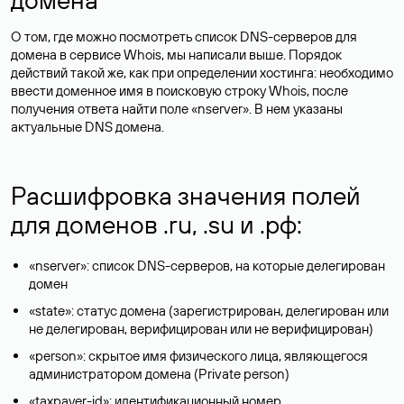
О том, где можно посмотреть список DNS-серверов для
домена в сервисе Whois, мы написали выше. Порядок
действий такой же, как при определении хостинга: необходимо
ввести доменное имя в поисковую строку Whois, после
получения ответа найти поле «nserver». В нем указаны
актуальные DNS домена.
Расшифровка значения полей
для доменов .ru, .su и .рф:
«nserver»: список DNS-серверов, на которые делегирован
домен
«state»: статус домена (зарегистрирован, делегирован или
не делегирован, верифицирован или не верифицирован)
«person»: скрытое имя физического лица, являющегося
администратором домена (Privatе person)
«taxpayer-id»: идентификационный номер