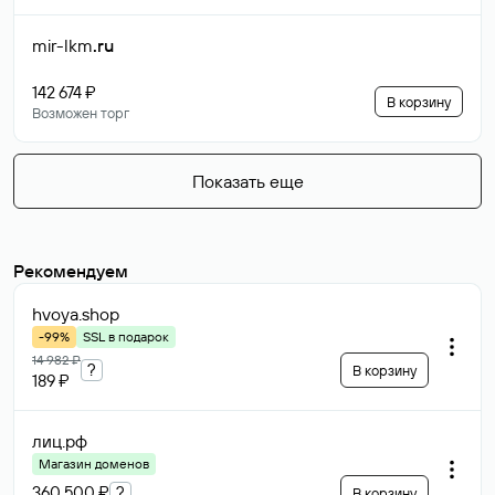
mir-lkm
.ru
142 674 ₽
В корзину
Возможен торг
Показать еще
Рекомендуем
hvoya
.shop
-99%
SSL в подарок
14 982 ₽
?
В корзину
189 ₽
лиц
.рф
Магазин доменов
360 500 ₽
?
В корзину