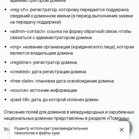
администратором домена
«reg-ch»: регистратор, которому передается поддержка
сведений о доменном имени (в период выполнения заявки
на передачу поддержки)
«admin-contact»: ссылка на форму обратной связи, чтобы
связаться с администратором домена
«org»: название организации (юридического лица), которая
является владельцем домена
«registrar»: регистратор домена
«created»: дата регистрации домена
«free-date»: плановая дата освобождения домена
«source»: источник информации
«paid-till»: дата, до которой оплачен домен
Описание полей для доменов в международных и зарубежных
национальных доменах представлены в разделе «
Помощь
».
Руцентр использует
рекомендательные
Условия использования Whois-сервиса
технологии
и
файлы куки