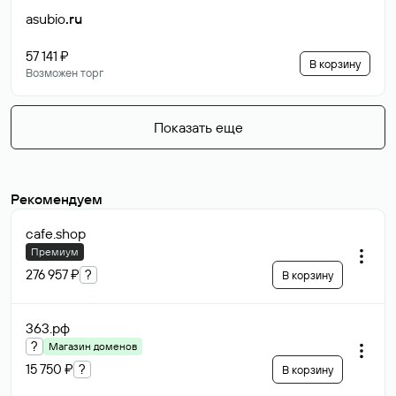
asubio
.ru
57 141 ₽
В корзину
Возможен торг
Показать еще
Рекомендуем
cafe
.shop
Премиум
276 957 ₽
?
В корзину
363
.рф
?
Магазин доменов
15 750 ₽
?
В корзину