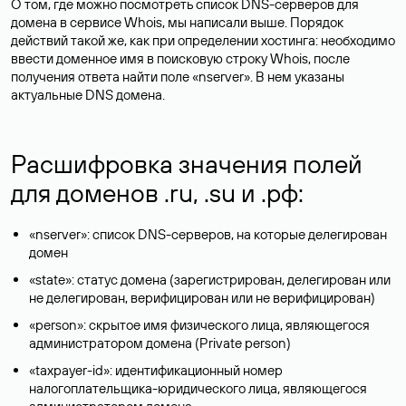
О том, где можно посмотреть список DNS-серверов для
домена в сервисе Whois, мы написали выше. Порядок
действий такой же, как при определении хостинга: необходимо
ввести доменное имя в поисковую строку Whois, после
получения ответа найти поле «nserver». В нем указаны
актуальные DNS домена.
Расшифровка значения полей
для доменов .ru, .su и .рф:
«nserver»: список DNS-серверов, на которые делегирован
домен
«state»: статус домена (зарегистрирован, делегирован или
не делегирован, верифицирован или не верифицирован)
«person»: скрытое имя физического лица, являющегося
администратором домена (Privatе person)
«taxpayer-id»: идентификационный номер
налогоплательщика-юридического лица, являющегося