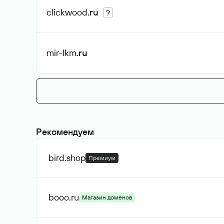
clickwood
.ru
?
mir-lkm
.ru
Рекомендуем
bird
.shop
Премиум
booo
.ru
Магазин доменов