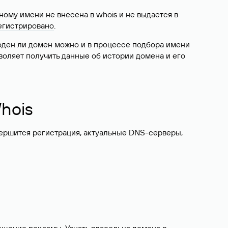
ому имени не внесена в whois и не выдается в
егистрировано
.
боден ли домен можно и в процессе подбора имени
воляет получить данные об истории домена и его
hois
вершится регистрация, актуальные DNS-серверы,