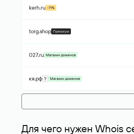
kerh
.ru
-71%
torg
.shop
Премиум
027
.ru
Магазин доменов
кя
.рф
?
Магазин доменов
Для чего нужен Whois с