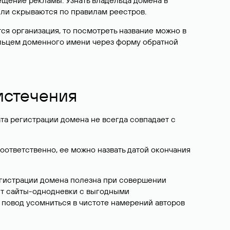
ещение рекламы. Узнать владельца домена в
или скрываются по правилам реестров.
ется организация, то посмотреть название можно в
дельцем доменного имени через форму обратной
 истечения
ата регистрации домена не всегда совпадает с
Соответственно, ее можно назвать датой окончания
егистрации домена полезна при совершении
ют сайты-однодневки с выгодными
 повод усомниться в чистоте намерений авторов