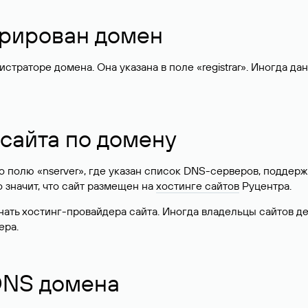
стрирован домен
раторе домена. Она указана в поле «registrar». Иногда да
 сайта по домену
 по полю «nserver», где указан список DNS-серверов, подд
 Это значит, что сайт размещен на
хостинге сайтов
Руцентра.
знать хостинг-провайдера сайта. Иногда владельцы сайтов 
ера.
 DNS домена