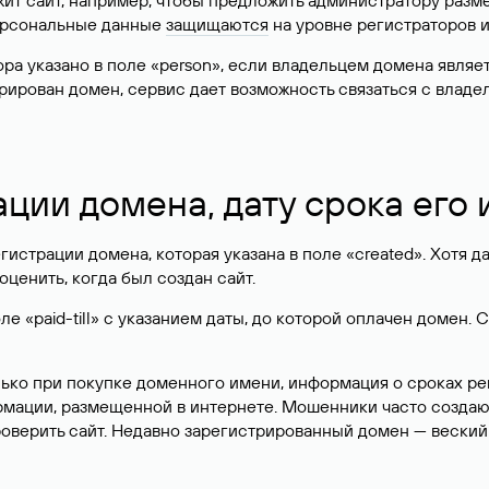
жит сайт, например, чтобы предложить администратору разм
персональные данные
защищаются
на уровне регистраторов 
атора указано в поле «person», если владельцем домена явля
истрирован домен, сервис дает возможность связаться с вла
ации домена, дату срока его
гистрации домена, которая указана в поле «created». Хотя д
оценить, когда был создан сайт.
 «paid-till» с указанием даты, до которой оплачен домен. 
лько при покупке доменного имени, информация о сроках р
ормации, размещенной в интернете. Мошенники часто созда
оверить сайт. Недавно зарегистрированный домен — веский