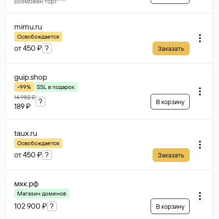
Возможен торг
mimu
.ru
Освобождается
от 450 ₽
?
Заказать
guip
.shop
-99%
SSL в подарок
14 982 ₽
?
В корзину
189 ₽
taux
.ru
Освобождается
от 450 ₽
?
Заказать
мхк
.рф
Магазин доменов
102 900 ₽
?
В корзину