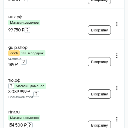
нпх
.рф
Магазин доменов
99 750 ₽
?
В корзину
guip
.shop
-99%
SSL в подарок
14 982 ₽
?
В корзину
189 ₽
тю
.рф
?
Магазин доменов
3 089 999 ₽
?
В корзину
Возможен торг
rtnr
.ru
Магазин доменов
154 500 ₽
?
В корзину