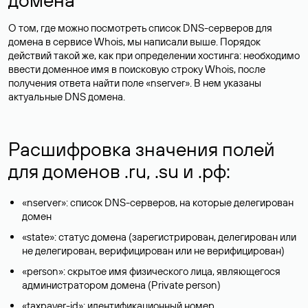
О том, где можно посмотреть список DNS-серверов для
домена в сервисе Whois, мы написали выше. Порядок
действий такой же, как при определении хостинга: необходимо
ввести доменное имя в поисковую строку Whois, после
получения ответа найти поле «nserver». В нем указаны
актуальные DNS домена.
Расшифровка значения полей
для доменов .ru, .su и .рф:
«nserver»: список DNS-серверов, на которые делегирован
домен
«state»: статус домена (зарегистрирован, делегирован или
не делегирован, верифицирован или не верифицирован)
«person»: скрытое имя физического лица, являющегося
администратором домена (Privatе person)
«taxpayer-id»: идентификационный номер