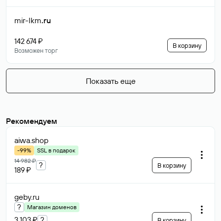
mir-lkm
.ru
142 674 ₽
В корзину
Возможен торг
Показать еще
Рекомендуем
aiwa
.shop
-99%
SSL в подарок
14 982 ₽
?
В корзину
189 ₽
geby
.ru
?
Магазин доменов
3 103 ₽
?
В корзину