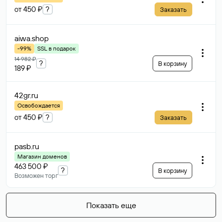
от 450 ₽
?
Заказать
aiwa
.shop
-99%
SSL в подарок
14 982 ₽
?
В корзину
189 ₽
42gr
.ru
Освобождается
от 450 ₽
?
Заказать
pasb
.ru
Магазин доменов
463 500 ₽
?
В корзину
Возможен торг
Показать еще