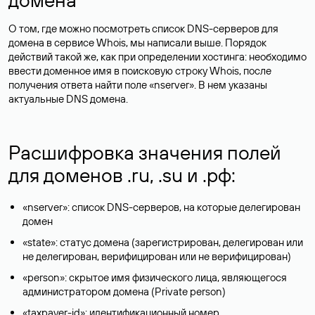
О том, где можно посмотреть список DNS-серверов для
домена в сервисе Whois, мы написали выше. Порядок
действий такой же, как при определении хостинга: необходимо
ввести доменное имя в поисковую строку Whois, после
получения ответа найти поле «nserver». В нем указаны
актуальные DNS домена.
Расшифровка значения полей
для доменов .ru, .su и .рф:
«nserver»: список DNS-серверов, на которые делегирован
домен
«state»: статус домена (зарегистрирован, делегирован или
не делегирован, верифицирован или не верифицирован)
«person»: скрытое имя физического лица, являющегося
администратором домена (Privatе person)
«taxpayer-id»: идентификационный номер