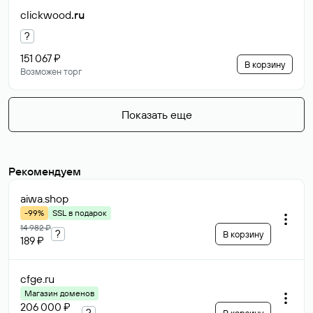
clickwood
.ru
?
151 067 ₽
В корзину
Возможен торг
Показать еще
Рекомендуем
aiwa
.shop
-99%
SSL в подарок
14 982 ₽
?
В корзину
189 ₽
cfge
.ru
Магазин доменов
206 000 ₽
?