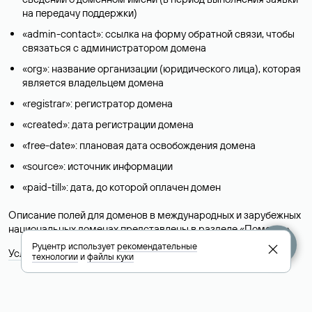
на передачу поддержки)
«admin-contact»: ссылка на форму обратной связи, чтобы
связаться с администратором домена
«org»: название организации (юридического лица), которая
является владельцем домена
«registrar»: регистратор домена
«created»: дата регистрации домена
«free-date»: плановая дата освобождения домена
«source»: источник информации
«paid-till»: дата, до которой оплачен домен
Описание полей для доменов в международных и зарубежных
национальных доменах представлены в разделе «
Помощь
».
Руцентр использует
рекомендательные
Условия использования Whois-сервиса
технологии
и
файлы куки