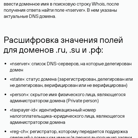
ввести доменное имя в поисковую строку Whois, после
получения ответа найти поле «nserver». В нем указаны
актуальные DNS домена.
Расшифровка значения полей
для доменов .ru, .su и .рф:
«nserver»: список DNS-серверов, на которые делегирован
домен
«state»: статус домена (зарегистрирован, делегирован или
не делегирован, верифицирован или не верифицирован)
«person»: скрытое имя физического лица, являющегося
администратором домена (Privatе person)
«taxpayer-id»: идентификационный номер
налогоплательщика-юридического лица, являющегося
администратором домена
«reg-ch»: регистратор, которому передается поддержка
сведений о доменном имени (в период выполнения заявки