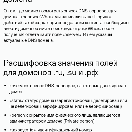
О том, где можно посмотреть список DNS-серверов для
домена в сервисе Whois, мы написали выше. Порядок
действий такой же, как при определении хостинга: необходимо
ввести доменное имя в поисковую строку Whois, после
получения ответа найти поле «nserver». В нем указаны
актуальные DNS домена.
Расшифровка значения полей
для доменов .ru, .su и .рф:
«nserver»: список DNS-серверов, на которые делегирован
домен
«state»: статус домена (зарегистрирован, делегирован или
не делегирован, верифицирован или не верифицирован)
«person»: скрытое имя физического лица, являющегося
администратором домена (Privatе person)
«taxpayer-id»: идентификационный номер