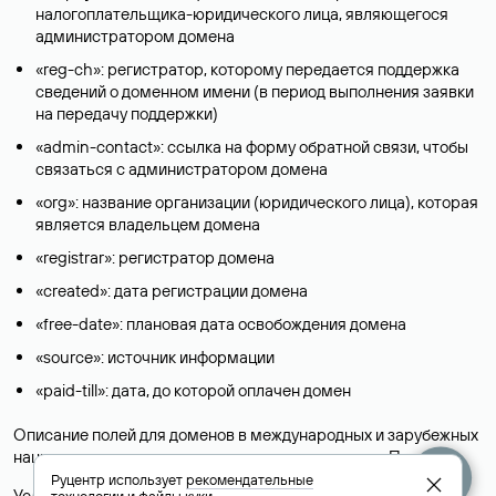
налогоплательщика-юридического лица, являющегося
администратором домена
«reg-ch»: регистратор, которому передается поддержка
сведений о доменном имени (в период выполнения заявки
на передачу поддержки)
«admin-contact»: ссылка на форму обратной связи, чтобы
связаться с администратором домена
«org»: название организации (юридического лица), которая
является владельцем домена
«registrar»: регистратор домена
«created»: дата регистрации домена
«free-date»: плановая дата освобождения домена
«source»: источник информации
«paid-till»: дата, до которой оплачен домен
Описание полей для доменов в международных и зарубежных
национальных доменах представлены в разделе «
Помощь
».
Руцентр использует
рекомендательные
Условия использования Whois-сервиса