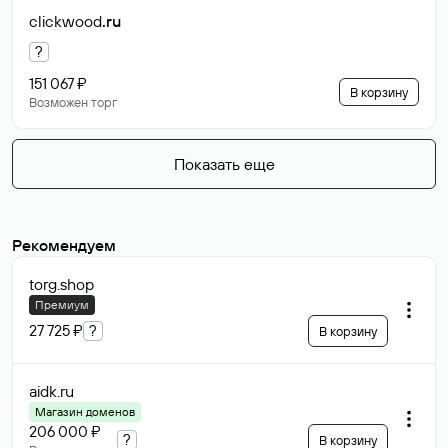
clickwood
.ru
?
151 067 ₽
В корзину
Возможен торг
Показать еще
Рекомендуем
torg
.shop
Премиум
27 725 ₽
?
В корзину
aidk
.ru
Магазин доменов
206 000 ₽
?
В корзину