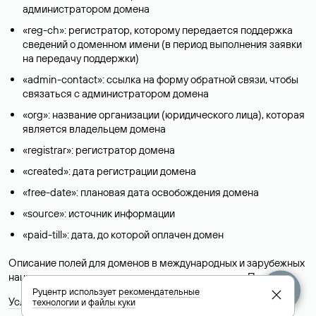
администратором домена
«reg-ch»: регистратор, которому передается поддержка
сведений о доменном имени (в период выполнения заявки
на передачу поддержки)
«admin-contact»: ссылка на форму обратной связи, чтобы
связаться с администратором домена
«org»: название организации (юридического лица), которая
является владельцем домена
«registrar»: регистратор домена
«created»: дата регистрации домена
«free-date»: плановая дата освобождения домена
«source»: источник информации
«paid-till»: дата, до которой оплачен домен
Описание полей для доменов в международных и зарубежных
национальных доменах представлены в разделе «
Помощь
».
Руцентр использует
рекомендательные
Условия использования Whois-сервиса
технологии
и
файлы куки