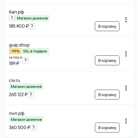
бап
.рф
?
Магазин доменов
185 400 ₽
?
В корзину
guip
.shop
-99%
SSL в подарок
14 982 ₽
?
В корзину
189 ₽
civ
.ru
Магазин доменов
265 122 ₽
?
В корзину
лнл
.рф
Магазин доменов
360 500 ₽
?
В корзину