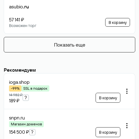
asubio
.ru
57 141 ₽
В корзину
Возможен торг
Показать еще
Рекомендуем
ioga
.shop
-99%
SSL в подарок
14 982 ₽
?
В корзину
189 ₽
snpn
.ru
Магазин доменов
154 500 ₽
?
В корзину