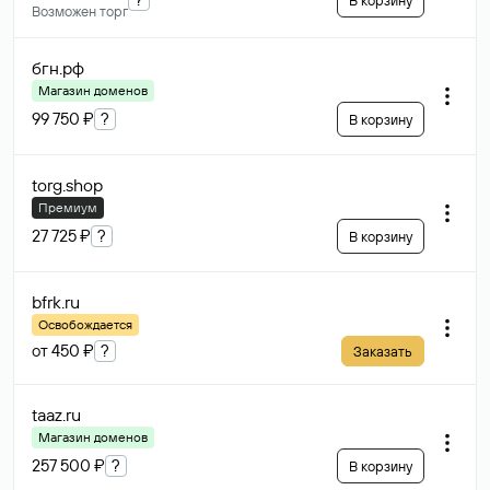
В корзину
Возможен торг
бгн
.рф
Магазин доменов
99 750 ₽
?
В корзину
torg
.shop
Премиум
27 725 ₽
?
В корзину
bfrk
.ru
Освобождается
от 450 ₽
?
Заказать
taaz
.ru
Магазин доменов
257 500 ₽
?
В корзину