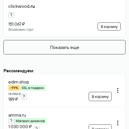
clickwood
.ru
?
151 067 ₽
В корзину
Возможен торг
Показать еще
Рекомендуем
edim
.shop
-99%
SSL в подарок
14 982 ₽
?
В корзину
189 ₽
amma
.ru
?
Магазин доменов
1 030 000 ₽
?