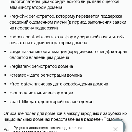
налогоплательщика-юридического лица, являющегося
администратором домена
«reg-ch»: регистратор, которому передается поддержка
сведений о доменном имени (в период выполнения заявки
на передачу поддержки)
«admin-contact»: ссылка на форму обратной связи, чтобы
связаться с администратором домена
«org»: название организации (юридического лица), которая
является владельцем домена
«registrar»: регистратор домена
«created»: дата регистрации домена
«free-date»: плановая дата освобождения домена
«source»: источник информации
«paid-till»: дата, до которой оплачен домен
Описание полей для доменов в международных и зарубежных
национальных доменах представлены в разделе «
Помощь
».
Руцентр использует
рекомендательные
Условия использования Whois-сервиса