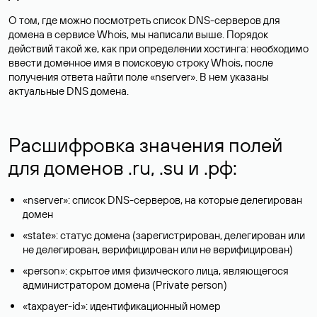
О том, где можно посмотреть список DNS-серверов для
домена в сервисе Whois, мы написали выше. Порядок
действий такой же, как при определении хостинга: необходимо
ввести доменное имя в поисковую строку Whois, после
получения ответа найти поле «nserver». В нем указаны
актуальные DNS домена.
Расшифровка значения полей
для доменов .ru, .su и .рф:
«nserver»: список DNS-серверов, на которые делегирован
домен
«state»: статус домена (зарегистрирован, делегирован или
не делегирован, верифицирован или не верифицирован)
«person»: скрытое имя физического лица, являющегося
администратором домена (Privatе person)
«taxpayer-id»: идентификационный номер