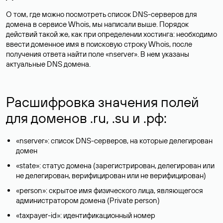
О том, где можно посмотреть список DNS-серверов для
домена в сервисе Whois, мы написали выше. Порядок
действий такой же, как при определении хостинга: необходимо
ввести доменное имя в поисковую строку Whois, после
получения ответа найти поле «nserver». В нем указаны
актуальные DNS домена.
Расшифровка значения полей
для доменов .ru, .su и .рф:
«nserver»: список DNS-серверов, на которые делегирован
домен
«state»: статус домена (зарегистрирован, делегирован или
не делегирован, верифицирован или не верифицирован)
«person»: скрытое имя физического лица, являющегося
администратором домена (Privatе person)
«taxpayer-id»: идентификационный номер