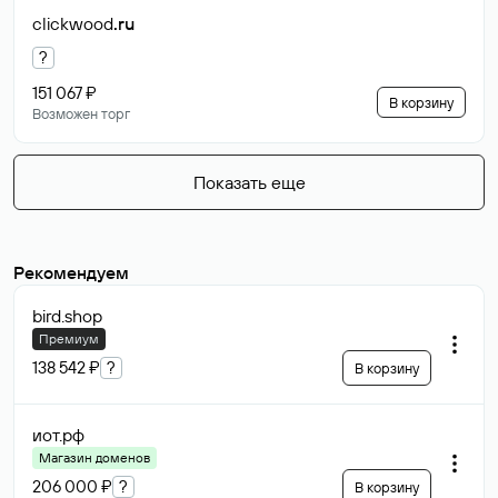
clickwood
.ru
?
151 067 ₽
В корзину
Возможен торг
Показать еще
Рекомендуем
bird
.shop
Премиум
138 542 ₽
?
В корзину
иот
.рф
Магазин доменов
206 000 ₽
?
В корзину