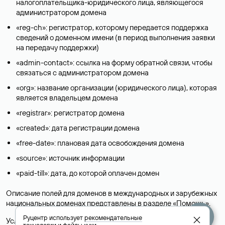
налогоплательщика-юридического лица, являющегося
администратором домена
«reg-ch»: регистратор, которому передается поддержка
сведений о доменном имени (в период выполнения заявки
на передачу поддержки)
«admin-contact»: ссылка на форму обратной связи, чтобы
связаться с администратором домена
«org»: название организации (юридического лица), которая
является владельцем домена
«registrar»: регистратор домена
«created»: дата регистрации домена
«free-date»: плановая дата освобождения домена
«source»: источник информации
«paid-till»: дата, до которой оплачен домен
Описание полей для доменов в международных и зарубежных
национальных доменах представлены в разделе «
Помощь
».
Руцентр использует
рекомендательные
Условия использования Whois-сервиса