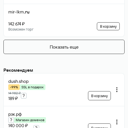
mir-lkm
.ru
142 674 ₽
В корзину
Возможен торг
Показать еще
Рекомендуем
dush
.shop
-99%
SSL в подарок
14 982 ₽
?
В корзину
189 ₽
рзк
.рф
?
Магазин доменов
140 000 ₽
?