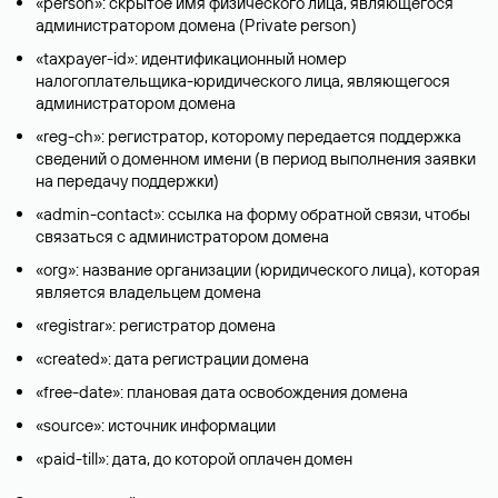
«person»: скрытое имя физического лица, являющегося
администратором домена (Privatе person)
«taxpayer-id»: идентификационный номер
налогоплательщика-юридического лица, являющегося
администратором домена
«reg-ch»: регистратор, которому передается поддержка
сведений о доменном имени (в период выполнения заявки
на передачу поддержки)
«admin-contact»: ссылка на форму обратной связи, чтобы
связаться с администратором домена
«org»: название организации (юридического лица), которая
является владельцем домена
«registrar»: регистратор домена
«created»: дата регистрации домена
«free-date»: плановая дата освобождения домена
«source»: источник информации
«paid-till»: дата, до которой оплачен домен