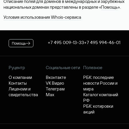
Описание полей для доменов в международных и зарубежных
национальных доменах представлены в разделе «
Помощь
».
Условия использования Whois-сервиса
+7 495 009-13-33
+7 495 994-46-01
Помощь
Руцентр
Социальные сети
Полезное
О компании
Вконтакте
РБК: последние
Контакты
VK Видео
новости России и
Лицензии и
Телеграм
мира
свидетельства
Max
Каталог компаний
РФ
РБК: котировки
акций