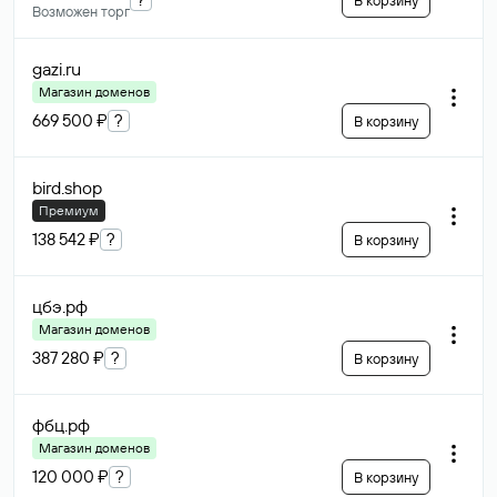
В корзину
Возможен торг
gazi
.ru
Магазин доменов
669 500 ₽
?
В корзину
bird
.shop
Премиум
138 542 ₽
?
В корзину
цбэ
.рф
Магазин доменов
387 280 ₽
?
В корзину
фбц
.рф
Магазин доменов
120 000 ₽
?
В корзину