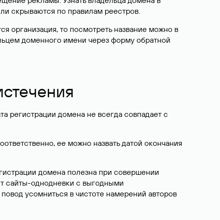
ещение рекламы. Узнать владельца домена в
или скрываются по правилам реестров.
ется организация, то посмотреть название можно в
дельцем доменного имени через форму обратной
 истечения
ата регистрации домена не всегда совпадает с
Соответственно, ее можно назвать датой окончания
егистрации домена полезна при совершении
ют сайты-однодневки с выгодными
 повод усомниться в чистоте намерений авторов