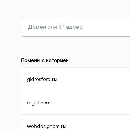
Домены с историей
gidrosfera
.ru
reget
.com
webdesigners
.ru