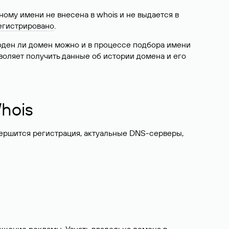
ому имени не внесена в whois и не выдается в
егистрировано
.
боден ли домен можно и в процессе подбора имени
воляет получить данные об истории домена и его
hois
вершится регистрация, актуальные DNS-серверы,