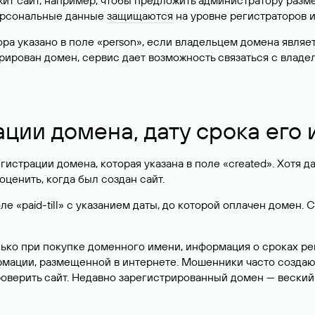
жит сайт, например, чтобы предложить администратору разм
персональные данные
защищаются
на уровне регистраторов 
атора указано в поле «person», если владельцем домена явля
истрирован домен, сервис дает возможность связаться с вла
ации домена, дату срока его
гистрации домена, которая указана в поле «created». Хотя д
оценить, когда был создан сайт.
 «paid-till» с указанием даты, до которой оплачен домен. 
лько при покупке доменного имени, информация о сроках р
ормации, размещенной в интернете. Мошенники часто созда
оверить сайт. Недавно зарегистрированный домен — веский