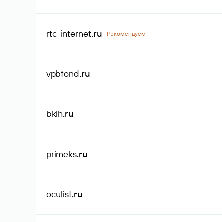
rtc-internet
.ru
Рекомендуем
vpbfond
.ru
bklh
.ru
primeks
.ru
oculist
.ru