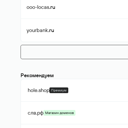
ooo-locas
.ru
yourbank
.ru
Рекомендуем
hole
.shop
Премиум
слв
.рф
Магазин доменов