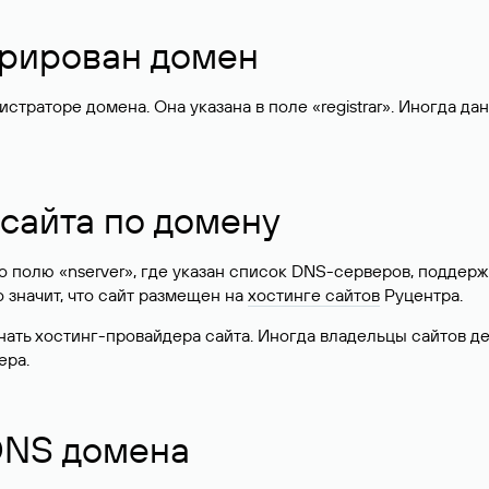
стрирован домен
раторе домена. Она указана в поле «registrar». Иногда да
 сайта по домену
 по полю «nserver», где указан список DNS-серверов, подд
 Это значит, что сайт размещен на
хостинге сайтов
Руцентра.
знать хостинг-провайдера сайта. Иногда владельцы сайтов 
ера.
 DNS домена