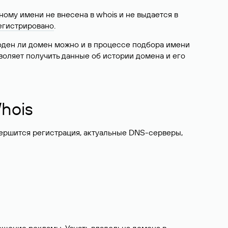
ому имени не внесена в whois и не выдается в
егистрировано
.
боден ли домен можно и в процессе подбора имени
воляет получить данные об истории домена и его
hois
вершится регистрация, актуальные DNS-серверы,