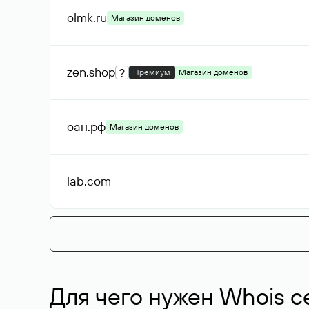
olmk
.ru
Магазин доменов
zen
.shop
?
Премиум
Магазин доменов
оан
.рф
Магазин доменов
lab
.com
Для чего нужен Whois с