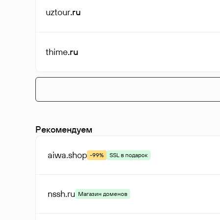
uztour
.ru
thime
.ru
Рекомендуем
aiwa
.shop
-99%
SSL в подарок
nssh
.ru
Магазин доменов