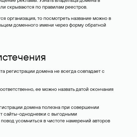
ещение рекламы. Узнать владельца домена в
или скрываются по правилам реестров.
ется организация, то посмотреть название можно в
дельцем доменного имени через форму обратной
 истечения
ата регистрации домена не всегда совпадает с
Соответственно, ее можно назвать датой окончания
егистрации домена полезна при совершении
ют сайты-однодневки с выгодными
 повод усомниться в чистоте намерений авторов