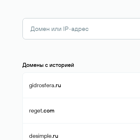
Домены с историей
gidrosfera
.ru
reget
.com
desimple
.ru