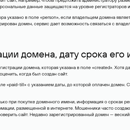
жит сайт, например, чтобы предложить администратору разм
персональные данные
защищаются
на уровне регистраторов 
атора указано в поле «person», если владельцем домена явля
истрирован домен, сервис дает возможность связаться с вла
ации домена, дату срока его
гистрации домена, которая указана в поле «created». Хотя д
оценить, когда был создан сайт.
 «paid-till» с указанием даты, до которой оплачен домен. 
лько при покупке доменного имени, информация о сроках р
ормации, размещенной в интернете. Мошенники часто созда
оверить сайт. Недавно зарегистрированный домен — веский