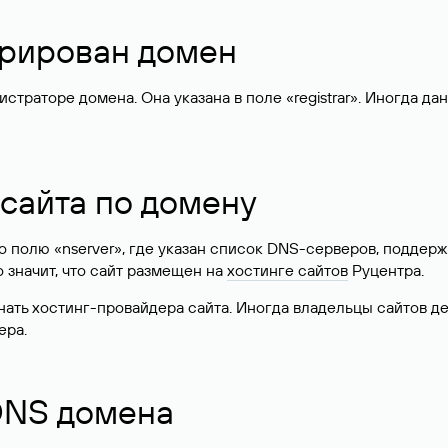
стрирован домен
раторе домена. Она указана в поле «registrar». Иногда да
 сайта по домену
 по полю «nserver», где указан список DNS-серверов, подд
 Это значит, что сайт размещен на
хостинге сайтов
Руцентра.
знать хостинг-провайдера сайта. Иногда владельцы сайтов 
ера.
 DNS домена