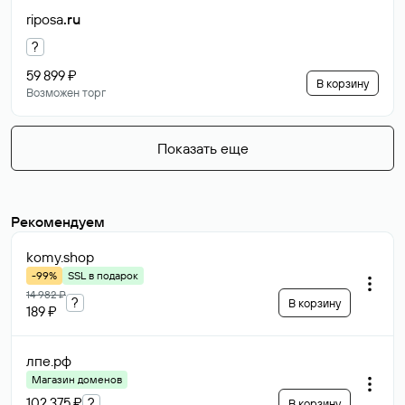
riposa
.ru
?
59 899 ₽
В корзину
Возможен торг
Показать еще
Рекомендуем
komy
.shop
-99%
SSL в подарок
14 982 ₽
?
В корзину
189 ₽
лпе
.рф
Магазин доменов
102 375 ₽
?
В корзину