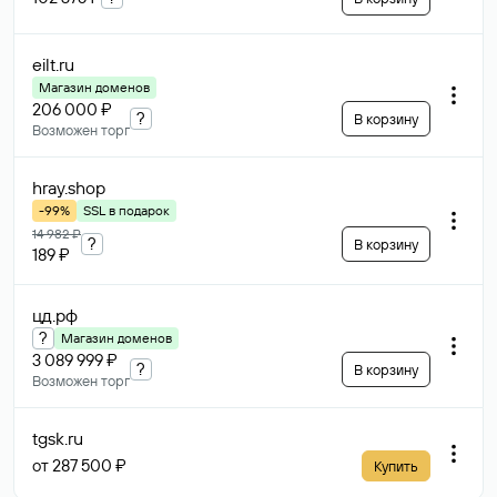
eilt
.ru
Магазин доменов
206 000 ₽
?
В корзину
Возможен торг
hray
.shop
-99%
SSL в подарок
14 982 ₽
?
В корзину
189 ₽
цд
.рф
?
Магазин доменов
3 089 999 ₽
?
В корзину
Возможен торг
tgsk
.ru
от 287 500 ₽
Купить