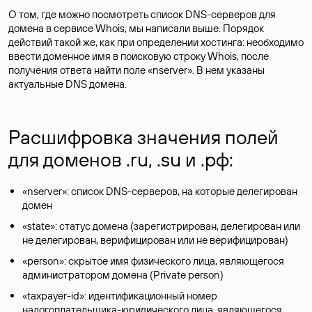
О том, где можно посмотреть список DNS-серверов для
домена в сервисе Whois, мы написали выше. Порядок
действий такой же, как при определении хостинга: необходимо
ввести доменное имя в поисковую строку Whois, после
получения ответа найти поле «nserver». В нем указаны
актуальные DNS домена.
Расшифровка значения полей
для доменов .ru, .su и .рф:
«nserver»: список DNS-серверов, на которые делегирован
домен
«state»: статус домена (зарегистрирован, делегирован или
не делегирован, верифицирован или не верифицирован)
«person»: скрытое имя физического лица, являющегося
администратором домена (Privatе person)
«taxpayer-id»: идентификационный номер
налогоплательщика-юридического лица, являющегося