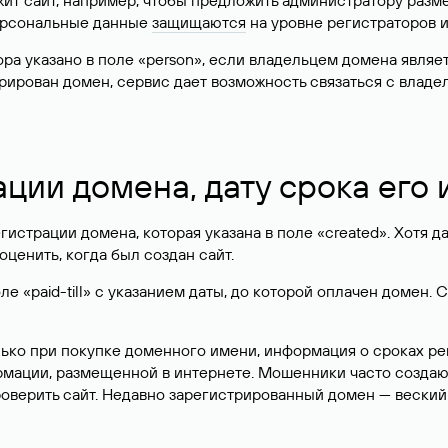
жит сайт, например, чтобы предложить администратору разм
персональные данные
защищаются
на уровне регистраторов 
атора указано в поле «person», если владельцем домена явля
истрирован домен, сервис дает возможность связаться с вла
ации домена, дату срока его
гистрации домена, которая указана в поле «created». Хотя д
оценить, когда был создан сайт.
 «paid-till» с указанием даты, до которой оплачен домен. 
лько при покупке доменного имени, информация о сроках р
ормации, размещенной в интернете. Мошенники часто созда
оверить сайт. Недавно зарегистрированный домен — веский