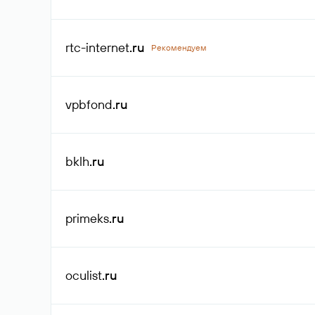
rtc-internet
.ru
Рекомендуем
vpbfond
.ru
bklh
.ru
primeks
.ru
oculist
.ru