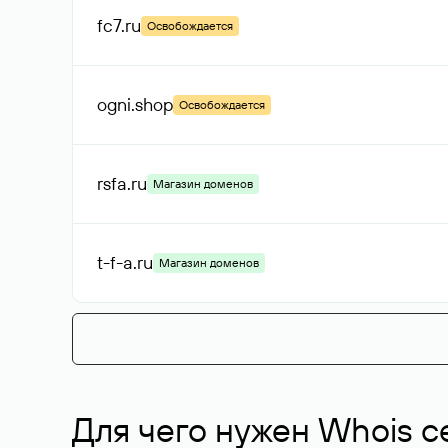
fc7
.ru
Освобождается
ogni
.shop
Освобождается
rsfa
.ru
Магазин доменов
t-f-a
.ru
Магазин доменов
Для чего нужен Whois с