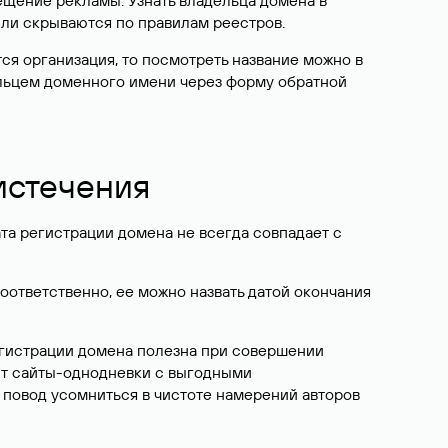
ещение рекламы. Узнать владельца домена в
или скрываются по правилам реестров.
ется организация, то посмотреть название можно в
дельцем доменного имени через форму обратной
 истечения
ата регистрации домена не всегда совпадает с
Соответственно, ее можно назвать датой окончания
егистрации домена полезна при совершении
ют сайты-однодневки с выгодными
 повод усомниться в чистоте намерений авторов