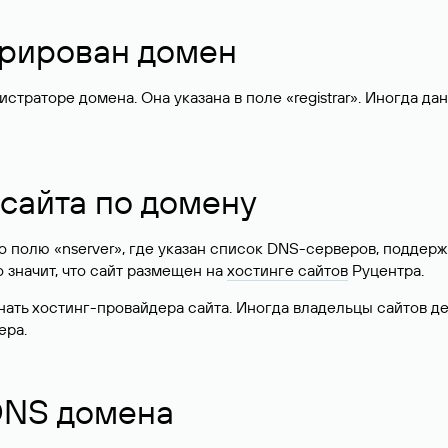
стрирован домен
раторе домена. Она указана в поле «registrar». Иногда да
 сайта по домену
 по полю «nserver», где указан список DNS-серверов, подд
 Это значит, что сайт размещен на
хостинге сайтов
Руцентра.
знать хостинг-провайдера сайта. Иногда владельцы сайтов 
ера.
 DNS домена