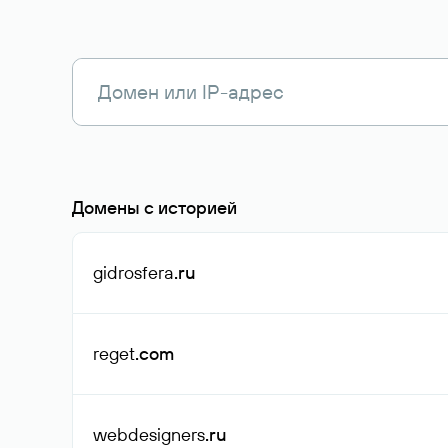
Домены с историей
gidrosfera
.ru
reget
.com
webdesigners
.ru