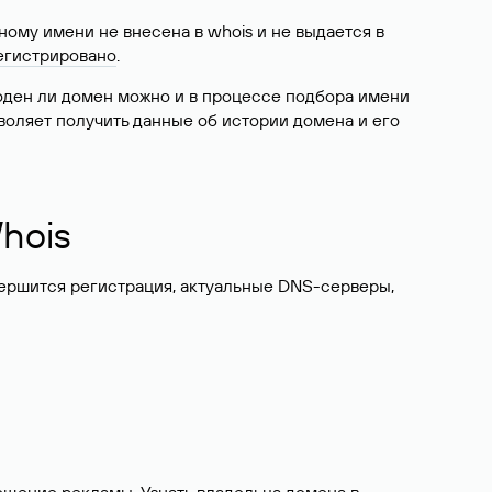
ому имени не внесена в whois и не выдается в
егистрировано
.
боден ли домен можно и в процессе подбора имени
воляет получить данные об истории домена и его
hois
вершится регистрация, актуальные DNS-серверы,