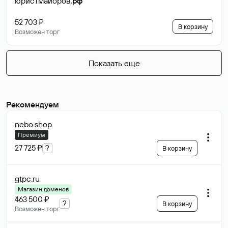
юристмайоров
.рф
52 703 ₽
В корзину
Возможен торг
Показать еще
Рекомендуем
nebo
.shop
Премиум
27 725 ₽
?
В корзину
gtpc
.ru
Магазин доменов
463 500 ₽
?
В корзину
Возможен торг