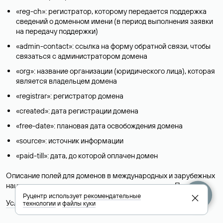
«reg-ch»: регистратор, которому передается поддержка
сведений о доменном имени (в период выполнения заявки
на передачу поддержки)
«admin-contact»: ссылка на форму обратной связи, чтобы
связаться с администратором домена
«org»: название организации (юридического лица), которая
является владельцем домена
«registrar»: регистратор домена
«created»: дата регистрации домена
«free-date»: плановая дата освобождения домена
«source»: источник информации
«paid-till»: дата, до которой оплачен домен
Описание полей для доменов в международных и зарубежных
национальных доменах представлены в разделе «
Помощь
».
Руцентр использует
рекомендательные
Условия использования Whois-сервиса
технологии
и
файлы куки