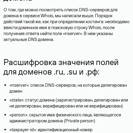
О том, где можно посмотреть список DNS-серверов для
домена в сервисе Whois, мы написали выше. Порядок
действий такой же, как при определении хостинга: необходимо
ввести доменное имя в поисковую строку Whois, после
получения ответа найти поле «nserver». В нем указаны
актуальные DNS домена.
Расшифровка значения полей
для доменов .ru, .su и .рф:
«nserver»: список DNS-серверов, на которые делегирован
домен
«state»: статус домена (зарегистрирован, делегирован или
не делегирован, верифицирован или не верифицирован)
«person»: скрытое имя физического лица, являющегося
администратором домена (Privatе person)
«taxpayer-id»: идентификационный номер