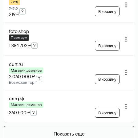
-71%
747 ₽
?
В корзину
219 ₽
foto
.shop
Премиум
1 384 702 ₽
?
В корзину
curt
.ru
Магазин доменов
2 060 000 ₽
?
В корзину
Возможен торг
слв
.рф
Магазин доменов
360 500 ₽
?
В корзину
Показать еще