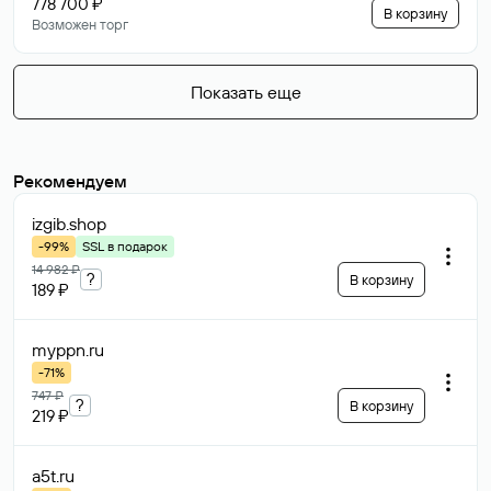
778 700 ₽
В корзину
Возможен торг
Показать еще
Рекомендуем
izgib
.shop
-99%
SSL в подарок
14 982 ₽
?
В корзину
189 ₽
myppn
.ru
-71%
747 ₽
?
В корзину
219 ₽
a5t
.ru