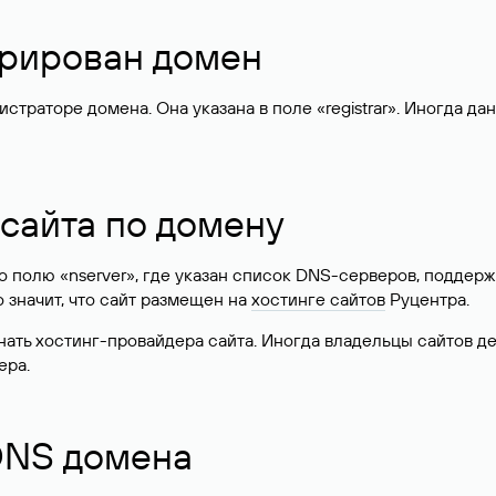
стрирован домен
раторе домена. Она указана в поле «registrar». Иногда да
 сайта по домену
 по полю «nserver», где указан список DNS-серверов, подд
 Это значит, что сайт размещен на
хостинге сайтов
Руцентра.
знать хостинг-провайдера сайта. Иногда владельцы сайтов 
ера.
 DNS домена