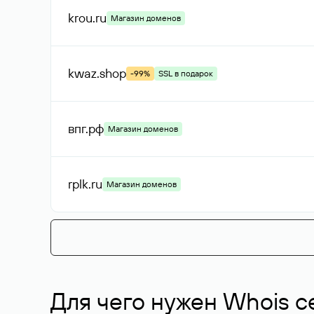
krou
.ru
Магазин доменов
kwaz
.shop
-99%
SSL в подарок
впг
.рф
Магазин доменов
rplk
.ru
Магазин доменов
Для чего нужен Whois с