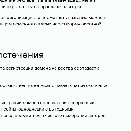
ещение рекламы. Узнать владельца домена в
или скрываются по правилам реестров.
ется организация, то посмотреть название можно в
дельцем доменного имени через форму обратной
 истечения
ата регистрации домена не всегда совпадает с
Соответственно, ее можно назвать датой окончания
егистрации домена полезна при совершении
ют сайты-однодневки с выгодными
 повод усомниться в чистоте намерений авторов