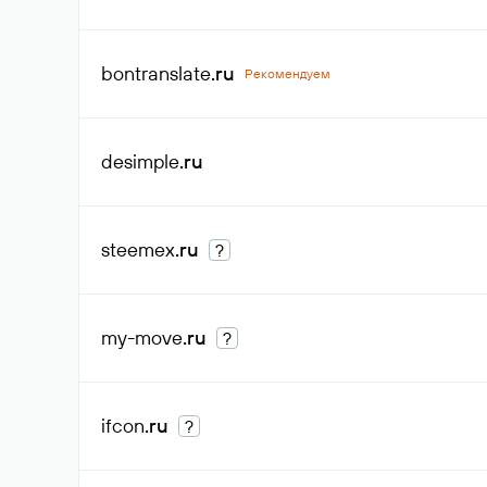
bontranslate
.ru
Рекомендуем
desimple
.ru
steemex
.ru
?
my-move
.ru
?
ifcon
.ru
?