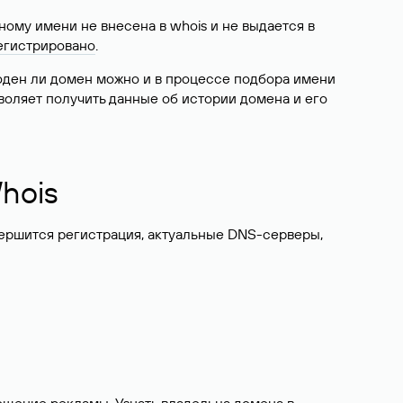
ому имени не внесена в whois и не выдается в
егистрировано
.
боден ли домен можно и в процессе подбора имени
воляет получить данные об истории домена и его
hois
вершится регистрация, актуальные DNS-серверы,