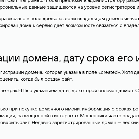
жит сайт, например, чтобы предложить администратору разм
персональные данные
защищаются
на уровне регистраторов 
атора указано в поле «person», если владельцем домена явля
истрирован домен, сервис дает возможность связаться с вла
ации домена, дату срока его
гистрации домена, которая указана в поле «created». Хотя д
оценить, когда был создан сайт.
 «paid-till» с указанием даты, до которой оплачен домен. 
лько при покупке доменного имени, информация о сроках р
ормации, размещенной в интернете. Мошенники часто созда
оверить сайт. Недавно зарегистрированный домен — веский