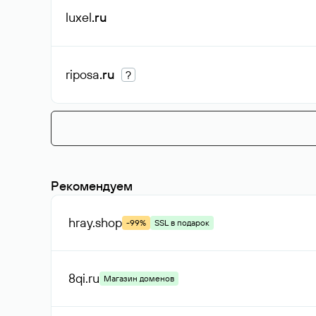
luxel
.ru
riposa
.ru
?
Рекомендуем
hray
.shop
-99%
SSL в подарок
8qi
.ru
Магазин доменов